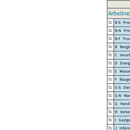
Arbeitne
B-S Prod
B-N Priv
B-F Pro
B Bergb
C Verar
D Energ
E Wasse
F Baug
G-S Dien
G-N Mar
G Handel
H Verke
I Gastg
J Infor