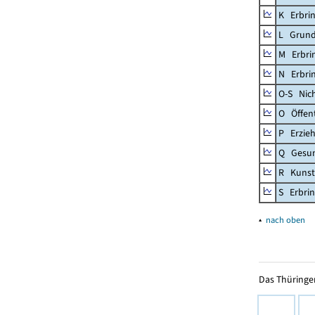
K Erbrin
L Grund
M Erbrin
N Erbrin
O-S Nic
O Öffent
P Erzieh
Q Gesun
R Kunst
S Erbrin
▴
nach oben
Das Thüringer