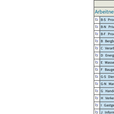
Arbeitne
B-S Prod
B-N Priv
B-F Pro
B Bergb
C Verar
D Energ
E Wasse
F Baug
G-S Dien
G-N Mar
G Handel
H Verke
I Gastg
J Infor