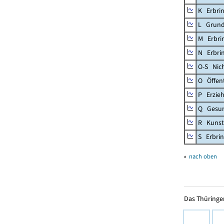
K Erbrin
L Grund
M Erbrin
N Erbrin
O-S Nic
O Öffent
P Erzieh
Q Gesun
R Kunst
S Erbrin
▴
nach oben
Das Thüringer