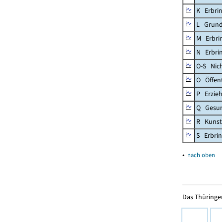
K Erbrin
L Grund
M Erbrin
N Erbrin
O-S Nic
O Öffent
P Erzieh
Q Gesun
R Kunst
S Erbrin
▴
nach oben
Das Thüringer