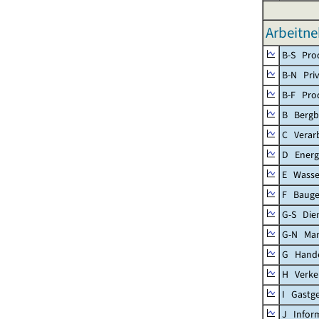
Arbeitne
B-S Prod
B-N Priv
B-F Pro
B Bergb
C Verar
D Energ
E Wasse
F Baug
G-S Dien
G-N Mar
G Handel
H Verke
I Gastg
J Infor