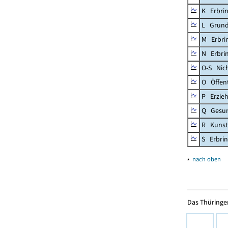
K Erbrin
L Grund
M Erbrin
N Erbrin
O-S Nic
O Öffent
P Erzieh
Q Gesun
R Kunst
S Erbrin
▴
nach oben
Das Thüringer