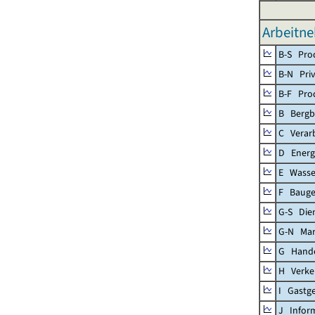
Arbeitne
B-S Prod
B-N Priv
B-F Pro
B Bergb
C Verar
D Energ
E Wasse
F Baug
G-S Dien
G-N Mar
G Handel
H Verke
I Gastg
J Infor