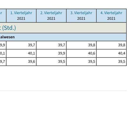
hr
1. Vierteljahr
2. Vierteljahr
3. Vierteljahr
4. Vierteljahr
2021
2021
2021
2021
(Std.)
ialwesen
9,9
39,7
39,7
39,8
39,8
0,1
40,1
39,9
40,6
40,4
9,7
39,6
39,5
39,5
39,5