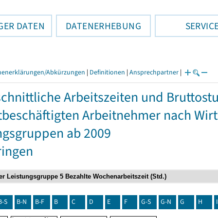
GER DATEN
DATENERHEBUNG
SERVIC
henerklärungen/Abkürzungen
|
Definitionen
|
Ansprechpartner
|
chnittliche Arbeitszeiten und Bruttos
itbeschäftigten Arbeitnehmer nach Wir
ngsgruppen ab 2009
ringen
B-S
B-N
B-F
B
C
D
E
F
G-S
G-N
G
H
I