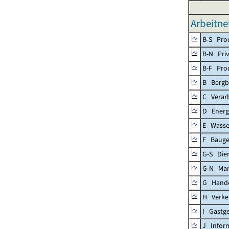
Arbeitne
B-S Prod
B-N Priv
B-F Pro
B Bergb
C Verar
D Energ
E Wasse
F Baug
G-S Dien
G-N Mar
G Handel
H Verke
I Gastg
J Infor