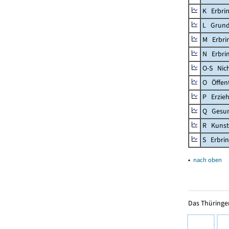
K Erbrin
L Grund
M Erbrin
N Erbrin
O-S Nic
O Öffent
P Erzieh
Q Gesun
R Kunst
S Erbrin
▴
nach oben
Das Thüringer