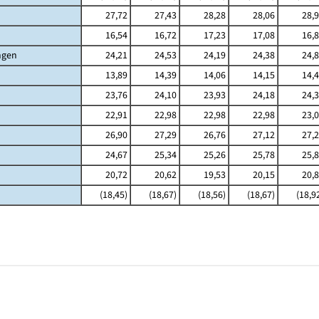
27,72
27,43
28,28
28,06
28,
16,54
16,72
17,23
17,08
16,
ngen
24,21
24,53
24,19
24,38
24,
13,89
14,39
14,06
14,15
14,
23,76
24,10
23,93
24,18
24,
22,91
22,98
22,98
22,98
23,
26,90
27,29
26,76
27,12
27,
24,67
25,34
25,26
25,78
25,
20,72
20,62
19,53
20,15
20,
(18,45)
(18,67)
(18,56)
(18,67)
(18,9