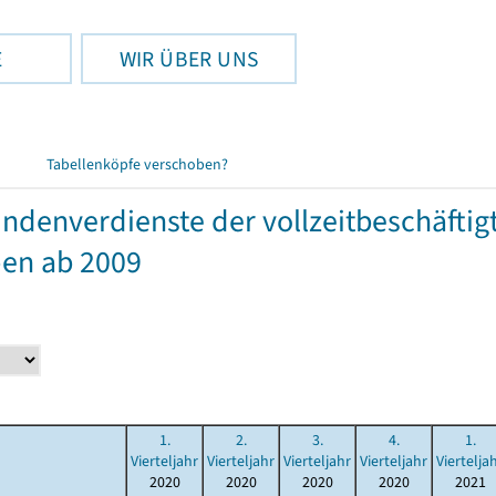
E
WIR ÜBER UNS
Tabellenköpfe verschoben?
undenverdienste der vollzeitbeschäfti
pen ab 2009
1.
2.
3.
4.
1.
Vierteljahr
Vierteljahr
Vierteljahr
Vierteljahr
Viertelja
2020
2020
2020
2020
2021