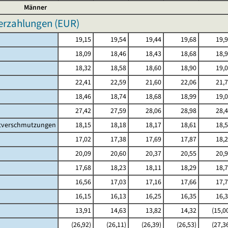
Männer
erzahlungen (EUR)
19,15
19,54
19,44
19,68
19,
18,09
18,46
18,43
18,68
18,
18,32
18,58
18,60
18,90
19,
22,41
22,59
21,60
22,06
21,
18,46
18,74
18,68
18,99
19,
27,42
27,59
28,06
28,98
28,
ltverschmutzungen
18,15
18,18
18,17
18,61
18,
17,02
17,38
17,69
17,87
18,
20,09
20,60
20,37
20,55
20,
17,68
18,23
18,11
18,29
18,
16,56
17,03
17,16
17,66
17,
16,15
16,13
16,25
16,35
16,
13,91
14,63
13,82
14,32
(15,0
(26,92)
(26,11)
(26,39)
(26,53)
(27,3