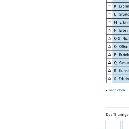
K Erbrin
L Grund
M Erbrin
N Erbrin
O-S Nic
O Öffent
P Erzieh
Q Gesun
R Kunst
S Erbrin
▴
nach oben
Das Thüringer