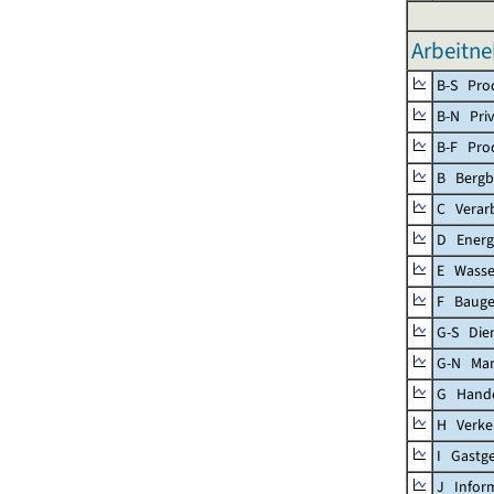
Arbeitn
B-S Prod
B-N Priv
B-F Pro
B Bergb
C Verar
D Energ
E Wasse
F Baug
G-S Dien
G-N Mar
G Handel
H Verke
I Gastg
J Infor