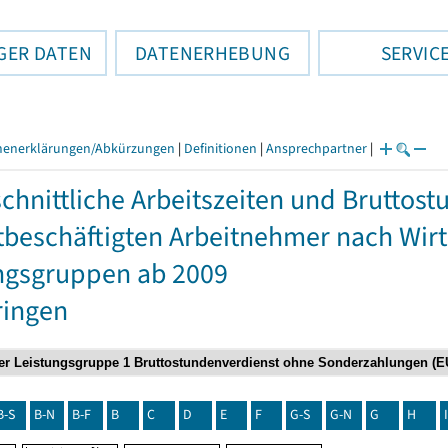
GER DATEN
DATENERHEBUNG
SERVIC
henerklärungen/Abkürzungen
|
Definitionen
|
Ansprechpartner
|
chnittliche Arbeitszeiten und Bruttos
itbeschäftigten Arbeitnehmer nach Wir
ngsgruppen ab 2009
ringen
B-S
B-N
B-F
B
C
D
E
F
G-S
G-N
G
H
I