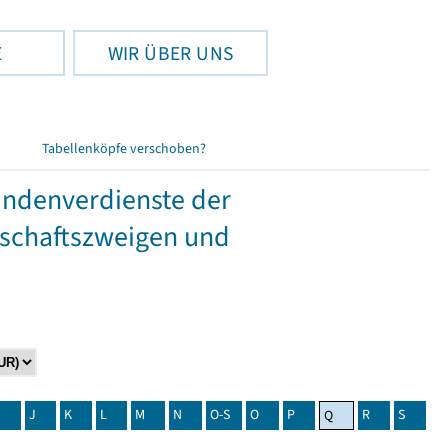
E
WIR ÜBER UNS
Tabellenköpfe verschoben?
tundenverdienste der
tschaftszweigen und
J
K
L
M
N
O-S
O
P
R
S
Q