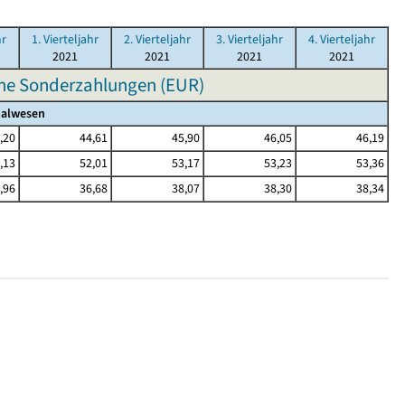
hr
1. Vierteljahr
2. Vierteljahr
3. Vierteljahr
4. Vierteljahr
2021
2021
2021
2021
hne Sonderzahlungen (EUR)
ialwesen
,20
44,61
45,90
46,05
46,19
,13
52,01
53,17
53,23
53,36
,96
36,68
38,07
38,30
38,34