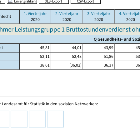
1. Vierteljahr
2. Vierteljahr
3. Vierteljahr
4. Viertelja
hlecht
2020
2020
2020
2020
hmer Leistungsgruppe 1 Bruttostundenverdienst o
Q Gesundheits- und Soz
mt
45,81
44,01
43,99
45
52,11
52,48
51,86
53
38,61
(36,02)
36,37
36
 Landesamt für Statistik in den sozialen Netzwerken: