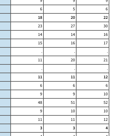
9
9
9
6
5
6
18
20
22
23
27
30
14
14
16
15
16
17
.
.
.
11
20
21
.
.
.
11
11
12
6
6
6
9
9
10
48
51
52
9
10
10
11
11
12
3
3
4