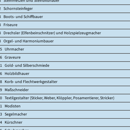
einmetzen und Steinbildhauer
chornsteinfeger
ots- und Schiffbauer
riseure
echsler (Elfenbeinschnitzer) und Holzspielzeugmacher
rgel- und Harmoniumbauer
 Uhrmacher
 Graveure
old- und Silberschmiede
Holzbildhauer
orb- und Flechtwerkgestalter
Maßschneider
xtilgestalter (Sticker, Weber, Klöppler, Posamentierer, Stricker)
 Modisten
Segelmacher
Kürschner