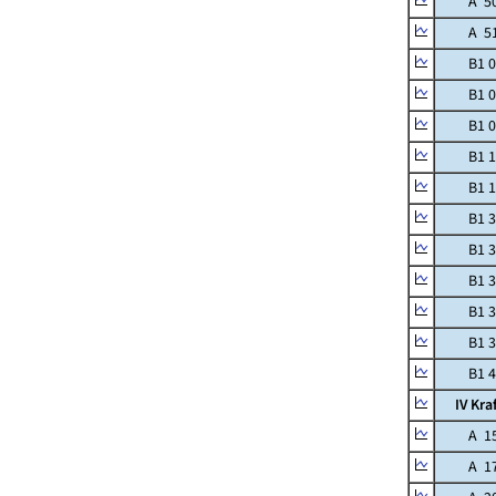
A 50 G
A 51 Sc
B1 07 
B1 08 
B1 09 M
B1 10 
B1 14 
B1 33 
B1 35 
B1 36 G
B1 37 E
B1 39 
B1 40 P
IV Kraf
A 15 Ka
A 17 Z