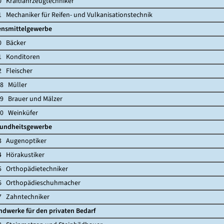
aftfahrzeugtechniker
chaniker für Reifen- und Vulkanisationstechnik
smittelgewerbe
Bäcker
Konditoren
leischer
 Müller
Brauer und Mälzer
Weinküfer
ndheitsgewerbe
ugenoptiker
örakustiker
rthopädietechniker
rthopädieschuhmacher
ahntechniker
dwerke für den privaten Bedarf