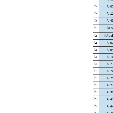
A 07 
A 11 
A 43 We
B1 54 H
II Aus
A 02 Of
A 09 S
A 10 M
A 23 
A 24 In
A 25 E
A 27 T
A 39 
A 42 Fl
A 44 E