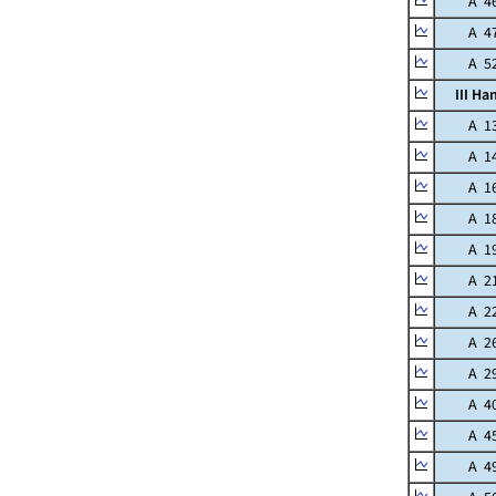
A 46 P
A 47 Ro
A 52 R
III Han
A 13 M
A 14 C
A 16 F
A 18 K
A 19 I
A 21 L
A 22 
A 26 E
A 29 
A 40 Gl
A 45 B
A 49 