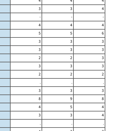
4
4
4
3
3
4
-
-
-
4
4
4
5
5
6
3
3
3
3
3
3
2
2
3
3
3
3
2
2
2
.
.
.
3
3
3
8
9
8
4
5
4
3
3
4
.
.
.