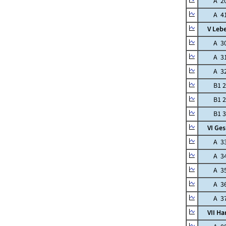
A 20 Kr
A 41 Me
V Leben
A 30 
A 31 
A 32 F
B1 28
B1 29 
B1 30 
VI Gesu
A 33 A
A 34 H
A 35 O
A 36 O
A 37 Z
VII Han