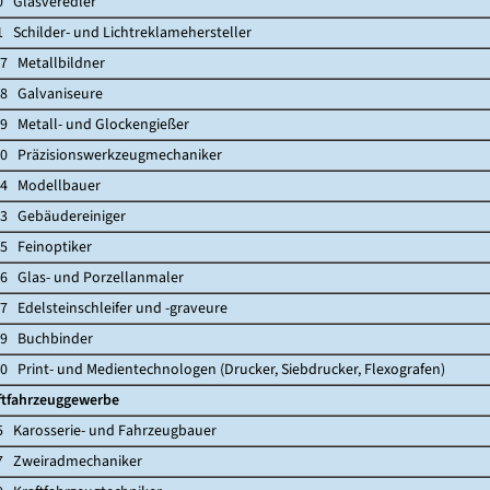
lasveredler
hilder- und Lichtreklamehersteller
Metallbildner
Galvaniseure
etall- und Glockengießer
Präzisionswerkzeugmechaniker
Modellbauer
Gebäudereiniger
Feinoptiker
las- und Porzellanmaler
delsteinschleifer und -graveure
Buchbinder
rint- und Medientechnologen (Drucker, Siebdrucker, Flexografen)
tfahrzeuggewerbe
rosserie- und Fahrzeugbauer
weiradmechaniker