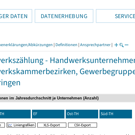
GER DATEN
DATENERHEBUNG
SERVIC
henerklärungen/Abkürzungen
|
Definitionen
|
Ansprechpartner
|
rkszählung - Handwerksunternehmen,
erkskammerbezirken, Gewerbegrupp
ringen
TH
EF
Ost-TH
Süd-TH