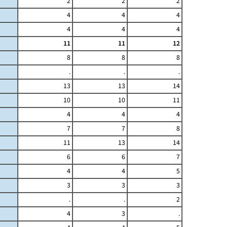
2
2
2
4
4
4
4
4
4
11
11
12
8
8
8
.
.
.
13
13
14
10
10
11
4
4
4
7
7
8
11
13
14
6
6
7
4
4
5
3
3
3
.
.
2
4
3
.