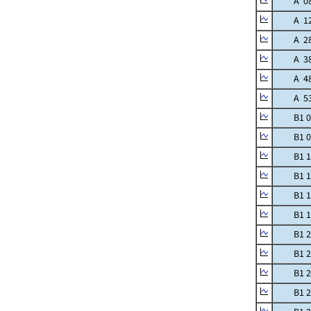
A 08 St
A 12 S
A 28 Bo
A 38 F
A 48 Dr
A 53 O
B1 05
B1 06
B1 11 G
B1 16 
B1 18 K
B1 19 
B1 20 Te
B1 21
B1 23 
B1 24 