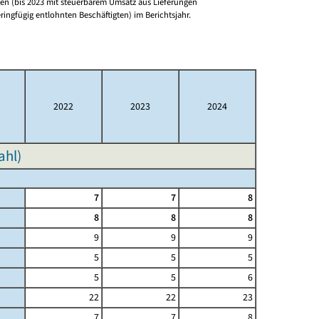
n (bis 2023 mit steuerbarem Umsatz aus Lieferungen
ringfügig entlohnten Beschäftigten) im Berichtsjahr.
2022
2023
2024
ahl)
7
7
8
8
8
8
9
9
9
5
5
5
5
5
6
22
22
23
7
7
8