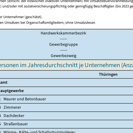
en (einschl. der inzwischen inaktiven Unternehmen) mit Umsatzsteuervoranmeldunge
 und/oder mit sozialversicherungspflichtig oder geringfügig Beschäftigten (bis 2023 ge
ger Unternehmer (geschätzt).
en Umsätzen bei Organschaftsmitgliedern; ohne Umsatzsteuer.
Handwerkskammerbezirk
------
Gewerbegruppe
------
Gewerbezweig
ersonen im Jahresdurchschnitt je Unternehmen (Anz
Thüringen
amt
auptgewerbe
aurer und Betonbauer
Zimmerer
Dachdecker
traßenbauer
rme-, Kälte- und Schallschutzisolierer