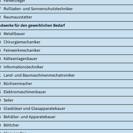
arkettleger
llladen- und Sonnenschutztechniker
aumausstatter
dwerke für den gewerblichen Bedarf
etallbauer
hirurgiemechaniker
einwerkmechaniker
älteanlagenbauer
nformationstechniker
and- und Baumaschinenmechatroniker
Büchsenmacher
lektromaschinenbauer
Seiler
asbläser und Glasapparatebauer
ehälter- und Apparatebauer
Böttcher