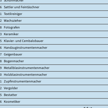
 Schuhmacher
attler und Feintäschner
extilreiniger
Wachszieher
Fotografen
Keramiker
Klavier- und Cembalobauer
Handzuginstrumentenmacher
Geigenbauer
 Bogenmacher
Metallblasinstrumentenmacher
Holzblasinstrumentenmacher
Zupfinstrumentenmacher
Vergolder
Bestatter
Kosmetiker