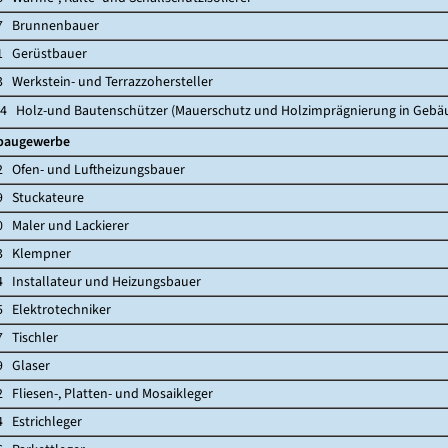
Brunnenbauer
Gerüstbauer
rkstein- und Terrazzohersteller
olz-und Bautenschützer (Mauerschutz und Holzimprägnierung in Gebä
baugewerbe
en- und Luftheizungsbauer
tuckateure
aler und Lackierer
Klempner
stallateur und Heizungsbauer
lektrotechniker
ischler
Glaser
iesen-, Platten- und Mosaikleger
strichleger