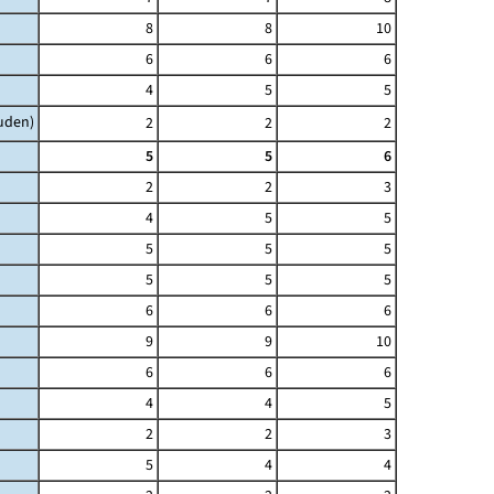
8
8
10
6
6
6
4
5
5
uden)
2
2
2
5
5
6
2
2
3
4
5
5
5
5
5
5
5
5
6
6
6
9
9
10
6
6
6
4
4
5
2
2
3
5
4
4