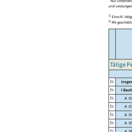
Nur Unternehm
und Leistungen)
1)
Einschl. täti
2)
Mit geschätzt
Tätige P
insges
I Bauh
A 01 M
A 03 
A 04 
A 05 S
A 06 Wä