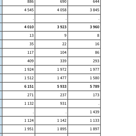
886
690
644
4 545
4 058
3 845
.
.
.
4 010
3 923
3 960
13
9
8
35
22
16
117
104
86
409
339
293
1 924
1 972
1 977
1 512
1 477
1 580
6 151
5 933
5 789
271
237
173
1 132
931
.
.
.
1 439
1 124
1 142
1 133
1 951
1 895
1 897