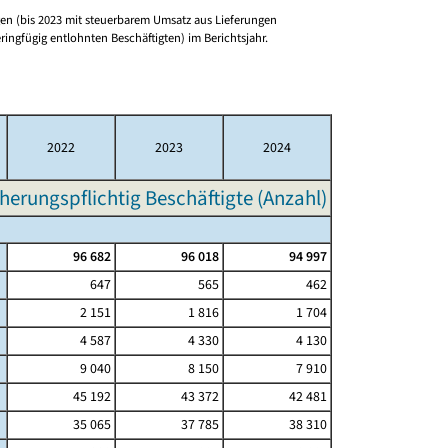
n (bis 2023 mit steuerbarem Umsatz aus Lieferungen
ringfügig entlohnten Beschäftigten) im Berichtsjahr.
2022
2023
2024
herungspflichtig Beschäftigte (Anzahl)
96 682
96 018
94 997
647
565
462
2 151
1 816
1 704
4 587
4 330
4 130
9 040
8 150
7 910
45 192
43 372
42 481
35 065
37 785
38 310