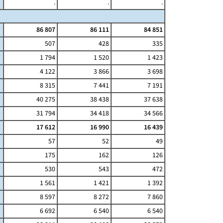
.
.
.
86 807
86 111
84 851
507
428
335
1 794
1 520
1 423
4 122
3 866
3 698
8 315
7 441
7 191
40 275
38 438
37 638
31 794
34 418
34 566
17 612
16 990
16 439
57
52
49
175
162
126
530
543
472
1 561
1 421
1 392
8 597
8 272
7 860
6 692
6 540
6 540