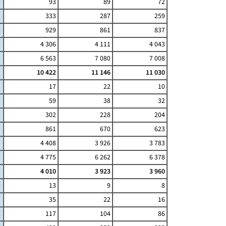
93
89
72
333
287
259
929
861
837
4 306
4 111
4 043
6 563
7 080
7 008
10 422
11 146
11 030
17
22
10
59
38
32
302
228
204
861
670
623
4 408
3 926
3 783
4 775
6 262
6 378
4 010
3 923
3 960
13
9
8
35
22
16
117
104
86