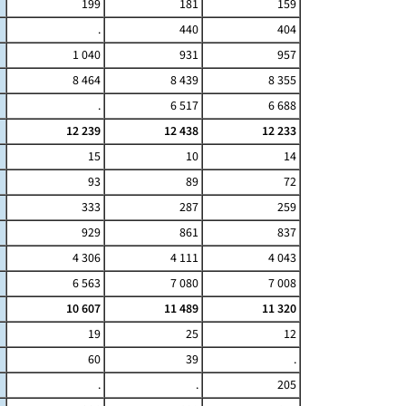
199
181
159
.
440
404
1 040
931
957
8 464
8 439
8 355
.
6 517
6 688
12 239
12 438
12 233
15
10
14
93
89
72
333
287
259
929
861
837
4 306
4 111
4 043
6 563
7 080
7 008
10 607
11 489
11 320
19
25
12
60
39
.
.
.
205