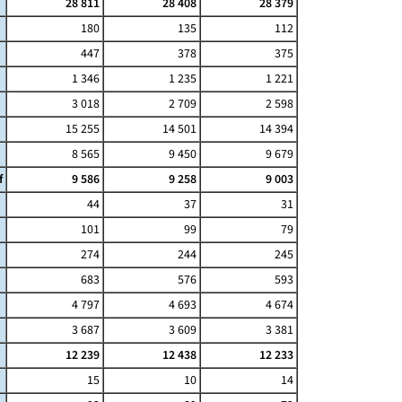
28 811
28 408
28 379
180
135
112
447
378
375
1 346
1 235
1 221
3 018
2 709
2 598
15 255
14 501
14 394
8 565
9 450
9 679
f
9 586
9 258
9 003
44
37
31
101
99
79
274
244
245
683
576
593
4 797
4 693
4 674
3 687
3 609
3 381
12 239
12 438
12 233
15
10
14