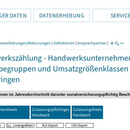
GER DATEN
DATENERHEBUNG
SERVIC
henerklärungen/Abkürzungen
|
Definitionen
|
Ansprechpartner
|
rkszählung - Handwerksunternehmen,
begruppen und Umsatzgrößenklassen
ringen
Handwerk
Zulassungspflichtiges
Zulassungsfreies
Handwerk
Handwerk