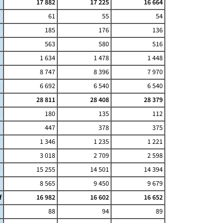
17 882
17 225
16 664
61
55
54
185
176
136
563
580
516
1 634
1 478
1 448
8 747
8 396
7 970
6 692
6 540
6 540
28 811
28 408
28 379
180
135
112
447
378
375
1 346
1 235
1 221
3 018
2 709
2 598
15 255
14 501
14 394
8 565
9 450
9 679
f
16 982
16 602
16 652
88
94
89