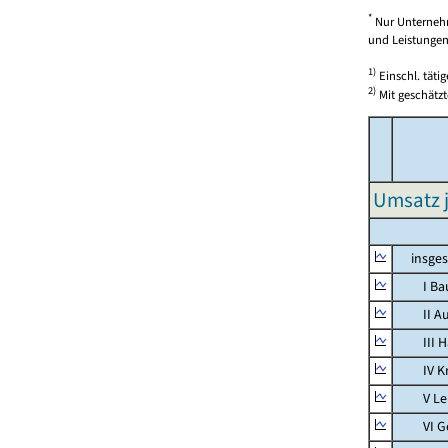
*
Nur Unternehm
und Leistungen)
1)
Einschl. täti
2)
Mit geschätzt
Umsatz j
insges
I Bauh
II Aus
III Han
IV Kra
V Lebe
VI Ges