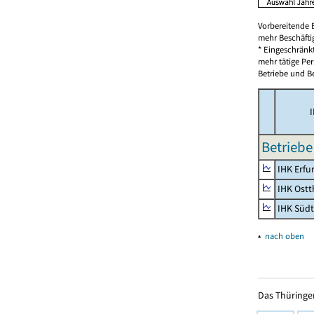
Vorbereitende 
mehr Beschäfti
* Eingeschränk
mehr tätige Pe
Betriebe und Be
I
Betriebe
IHK Erfu
IHK Ostt
IHK Süd
▴
nach oben
Das Thüringer