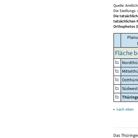
Quelle: Amtlic
Die Siedlungs-
Die tatsächlic
tatsächlichen 
Orthophotos (D
Planu
Fläche b
Nordthü
Mittelth
Ostthür
Südwest
Thüring
▴
nach oben
Das Thüringer