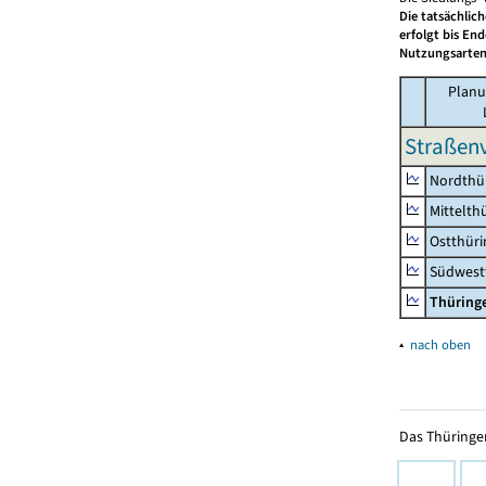
Die tatsächlic
erfolgt bis En
Nutzungsarten
Planu
Straßenv
Nordthü
Mittelth
Ostthür
Südwest
Thüring
▴
nach oben
Das Thüringer