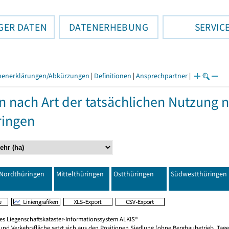
GER DATEN
DATENERHEBUNG
SERVIC
henerklärungen/Abkürzungen
|
Definitionen
|
Ansprechpartner
|
n nach Art der tatsächlichen Nutzung
ringen
Nordthüringen
Mittelthüringen
Ostthüringen
Südwestthüringen
hes Liegenschaftskataster-Informationssystem ALKIS®
 und Verkehrsfläche setzt sich aus den Positionen Siedlung (ohne Bergbaubetrieb, Ta