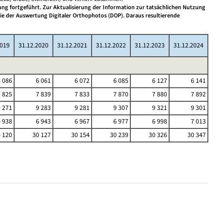
ng fortgeführt. Zur Aktualisierung der Information zur tatsächlichen Nutzung
wie der Auswertung Digitaler Orthophotos (DOP). Daraus resultierende
2019
31.12.2020
31.12.2021
31.12.2022
31.12.2023
31.12.2024
6 086
6 061
6 072
6 085
6 127
6 141
7 825
7 839
7 833
7 870
7 880
7 892
9 271
9 283
9 281
9 307
9 321
9 301
6 938
6 943
6 967
6 977
6 998
7 013
 120
30 127
30 154
30 239
30 326
30 347