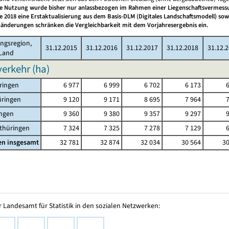
he Nutzung wurde bisher nur anlassbezogen im Rahmen einer Liegenschaftsvermessu
de 2018 eine Erstaktualisierung aus dem Basis-DLM (Digitales Landschaftsmodell) so
änderungen schränken die Vergleichbarkeit mit dem Vorjahresergebnis ein.
ngsregion,
31.12.2015
31.12.2016
31.12.2017
31.12.2018
31.12.
Land
erkehr (ha)
ringen
6 977
6 999
6 702
6 173
üringen
9 120
9 171
8 695
7 964
ingen
9 360
9 380
9 357
9 297
thüringen
7 324
7 325
7 278
7 129
en insgesamt
32 781
32 874
32 034
30 564
30
 Landesamt für Statistik in den sozialen Netzwerken: