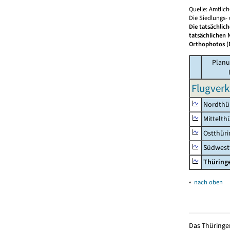
Quelle: Amtlic
Die Siedlungs-
Die tatsächlic
tatsächlichen 
Orthophotos (D
Planu
Flugverk
Nordthü
Mittelth
Ostthür
Südwest
Thüring
▴
nach oben
Das Thüringer