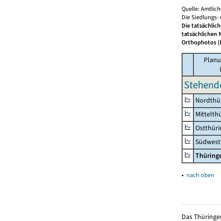
Quelle: Amtlic
Die Siedlungs-
Die tatsächlic
tatsächlichen 
Orthophotos (D
Planu
Stehend
Nordthü
Mittelth
Ostthür
Südwest
Thüring
▴
nach oben
Das Thüringer