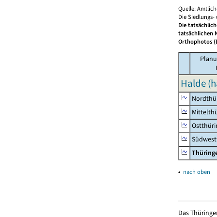
Quelle: Amtlic
Die Siedlungs-
Die tatsächlic
tatsächlichen 
Orthophotos (D
Planu
Halde (h
Nordthü
Mittelth
Ostthür
Südwest
Thüring
▴
nach oben
Das Thüringer