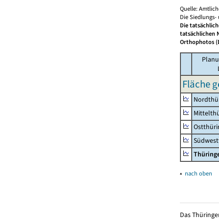
Quelle: Amtlic
Die Siedlungs-
Die tatsächlic
tatsächlichen 
Orthophotos (D
Planu
Fläche g
Nordthü
Mittelth
Ostthür
Südwest
Thüring
▴
nach oben
Das Thüringer