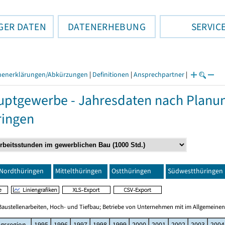
GER DATEN
DATENERHEBUNG
SERVIC
henerklärungen/Abkürzungen
|
Definitionen
|
Ansprechpartner
|
ptgewerbe - Jahresdaten nach Planu
ringen
Nordthüringen
Mittelthüringen
Ostthüringen
Südwestthüringen
Baustellenarbeiten, Hoch- und Tiefbau; Betriebe von Unternehmen mit im Allgemeinen
gsregion
1995
1996
1997
1998
1999
2000
2001
2002
2003
2004