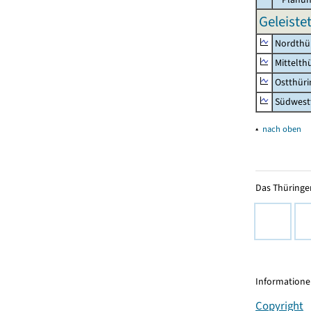
Geleiste
Nordthü
Mittelth
Ostthür
Südwest
▴
nach oben
Das Thüringer
Informationen
Copyright