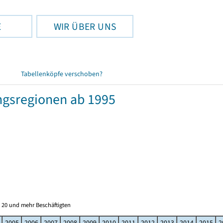
E
WIR ÜBER UNS
Tabellenköpfe verschoben?
ngsregionen ab 1995
 20 und mehr Beschäftigten
2005
2006
2007
2008
2009
2010
2011
2012
2013
2014
2015
2