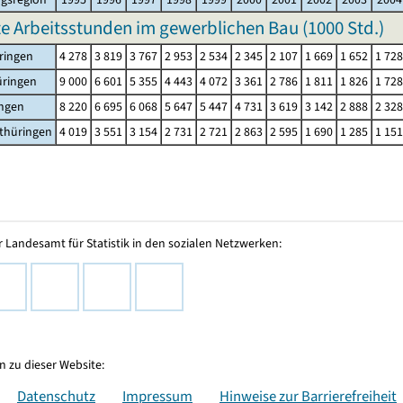
te Arbeitsstunden im gewerblichen Bau (
1000 Std.
)
ringen
4 278
3 819
3 767
2 953
2 534
2 345
2 107
1 669
1 652
1 728
üringen
9 000
6 601
5 355
4 443
4 072
3 361
2 786
1 811
1 826
1 728
ingen
8 220
6 695
6 068
5 647
5 447
4 731
3 619
3 142
2 888
2 328
thüringen
4 019
3 551
3 154
2 731
2 721
2 863
2 595
1 690
1 285
1 151
 Landesamt für Statistik in den sozialen Netzwerken:
 zu dieser Website:
Datenschutz
Impressum
Hinweise zur Barrierefreiheit