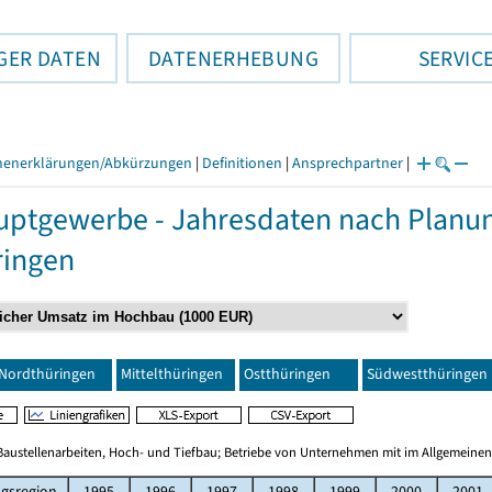
GER DATEN
DATENERHEBUNG
SERVIC
henerklärungen/Abkürzungen
|
Definitionen
|
Ansprechpartner
|
ptgewerbe - Jahresdaten nach Planu
ringen
Nordthüringen
Mittelthüringen
Ostthüringen
Südwestthüringen
Baustellenarbeiten, Hoch- und Tiefbau; Betriebe von Unternehmen mit im Allgemeinen
gsregion
1995
1996
1997
1998
1999
2000
2001