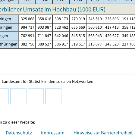
rblicher Umsatz im Hochbau (
1000 EUR
)
ringen
325 868
358 618
308 173
279 919
245 519
226 696
191 11
üringen
984 737
903 987
828 462
635 669
560 610
417 413
358 71
ingen
762 991
711 847
642 046
545 815
565 043
429 627
349 18
thüringen
382 756
389 527
386 917
319 617
315 077
248 523
227 70
 Landesamt für Statistik in den sozialen Netzwerken:
 zu dieser Website:
Datenschutz
Impressum
Hinweise zur Barrierefreiheit