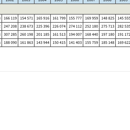
8
166 119
154 571
165 916
161 799
155 777
169 959
148 825
145 55
2
247 208
238 673
225 396
226 074
274 112
252 180
275 713
282 53
3
307 285
260 198
201 185
161 513
194 007
168 440
197 180
191 17
6
188 090
161 863
143 944
150 415
141 403
155 759
185 148
169 62