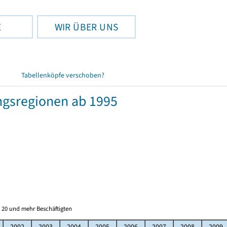
E
WIR ÜBER UNS
Tabellenköpfe verschoben?
ngsregionen ab 1995
 20 und mehr Beschäftigten
2002
2003
2004
2005
2006
2007
2008
2009