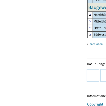
Baugewe
Nordthü
Mittelth
Ostthür
Südwest
▴
nach oben
Das Thüringer
Informationen
Copyright