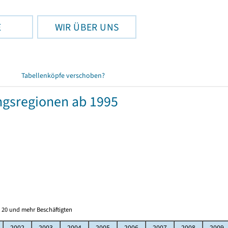
E
WIR ÜBER UNS
Tabellenköpfe verschoben?
ngsregionen ab 1995
 20 und mehr Beschäftigten
2002
2003
2004
2005
2006
2007
2008
2009