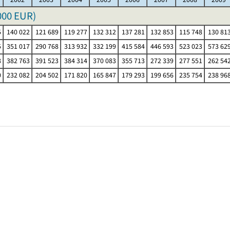
000 EUR
)
5
140 022
121 689
119 277
132 312
137 281
132 853
115 748
130 81
5
351 017
290 768
313 932
332 199
415 584
446 593
523 023
573 62
8
382 763
391 523
384 314
370 083
355 713
272 339
277 551
262 54
0
232 082
204 502
171 820
165 847
179 293
199 656
235 754
238 96