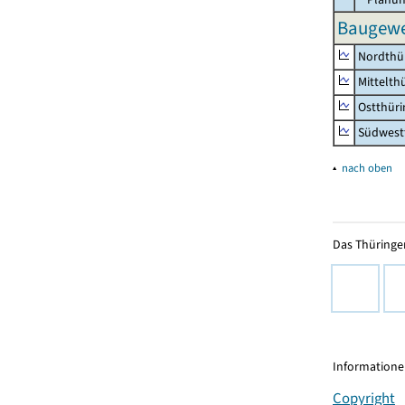
Baugewer
Nordthü
Mittelth
Ostthür
Südwest
▴
nach oben
Das Thüringer
Informationen
Copyright