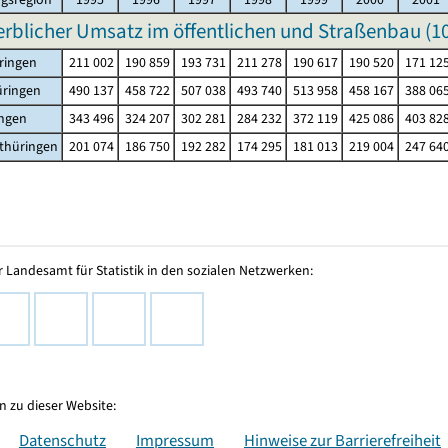
blicher Umsatz im öffentlichen und Straßenbau (
1
ringen
211 002
190 859
193 731
211 278
190 617
190 520
171 12
üringen
490 137
458 722
507 038
493 740
513 958
458 167
388 06
ingen
343 496
324 207
302 281
284 232
372 119
425 086
403 82
thüringen
201 074
186 750
192 282
174 295
181 013
219 004
247 64
 Landesamt für Statistik in den sozialen Netzwerken:
 zu dieser Website:
Datenschutz
Impressum
Hinweise zur Barrierefreiheit