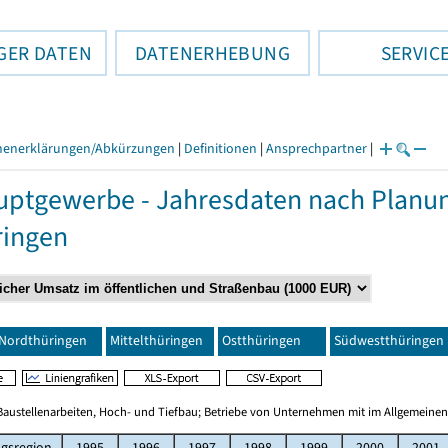
GER DATEN
DATENERHEBUNG
SERVIC
henerklärungen/Abkürzungen
|
Definitionen
|
Ansprechpartner
|
ptgewerbe - Jahresdaten nach Planu
ringen
Nordthüringen
Mittelthüringen
Ostthüringen
Südwestthüringen
Baustellenarbeiten, Hoch- und Tiefbau; Betriebe von Unternehmen mit im Allgemeinen
gsregion
1995
1996
1997
1998
1999
2000
2001