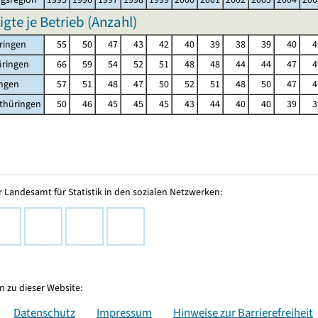
igte je Betrieb (Anzahl)
ringen
55
50
47
43
42
40
39
38
39
40
4
üringen
66
59
54
52
51
48
48
44
44
47
4
ingen
57
51
48
47
50
52
51
48
50
47
4
thüringen
50
46
45
45
45
43
44
40
40
39
3
 Landesamt für Statistik in den sozialen Netzwerken:
 zu dieser Website:
Datenschutz
Impressum
Hinweise zur Barrierefreiheit