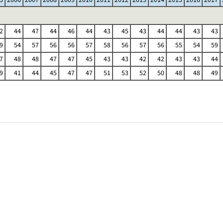
2
44
47
44
46
44
43
45
43
44
44
43
43
9
54
57
56
56
57
58
56
57
56
55
54
59
7
48
48
47
47
45
43
43
42
42
43
43
44
9
41
44
45
47
47
51
53
52
50
48
48
49