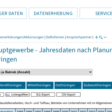
GER DATEN
DATENERHEBUNG
SERVIC
henerklärungen/Abkürzungen
|
Definitionen
|
Ansprechpartner
|
ptgewerbe - Jahresdaten nach Planu
ringen
Nordthüringen
Mittelthüringen
Ostthüringen
Südwestthüringen
Baustellenarbeiten, Hoch- und Tiefbau; Betriebe von Unternehmen mit im Allgemeinen
gsregion
1995
1996
1997
1998
1999
2000
2001
2002
2003
2004
200