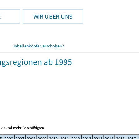
E
WIR ÜBER UNS
Tabellenköpfe verschoben?
ngsregionen ab 1995
 20 und mehr Beschäftigten
5
2006
2007
2008
2009
2010
2011
2012
2013
2014
2015
2016
2017