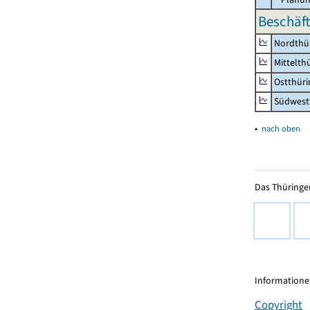
Beschäft
Nordthü
Mittelth
Ostthür
Südwest
▴
nach oben
Das Thüringer
Informationen
Copyright