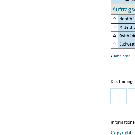
Auftrags
Nordthü
Mittelth
Ostthür
Südwest
▴
nach oben
Das Thüringer
Informationen
Copyright