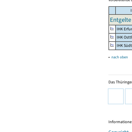
I
Entgelte 
IHK Erfu
IHK Ostt
IHK Süd
▴
nach oben
Das Thüringer
Informationen
Copyright