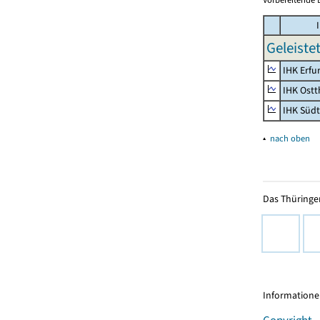
I
Geleiste
IHK Erfu
IHK Ostt
IHK Süd
▴
nach oben
Das Thüringer
Informationen
Copyright