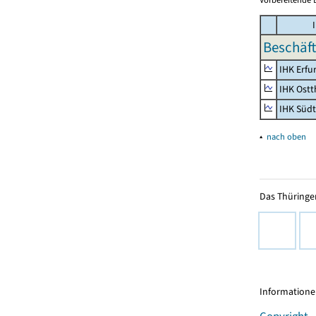
I
Beschäft
IHK Erfu
IHK Ostt
IHK Süd
▴
nach oben
Das Thüringer
Informationen
Copyright