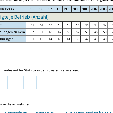
HK-Bezirk
1995
1996
1997
1998
1999
2000
2001
2002
2003
20
igte je Betrieb (Anzahl)
rt
61
55
52
49
49
46
45
41
42
hüringen zu Gera
57
51
48
47
50
52
51
48
50
thüringen
51
45
44
43
41
39
42
41
40
 Landesamt für Statistik in den sozialen Netzwerken:
 zu dieser Website:
Datenschutz
Impressum
Hinweise zur Barrierefreiheit