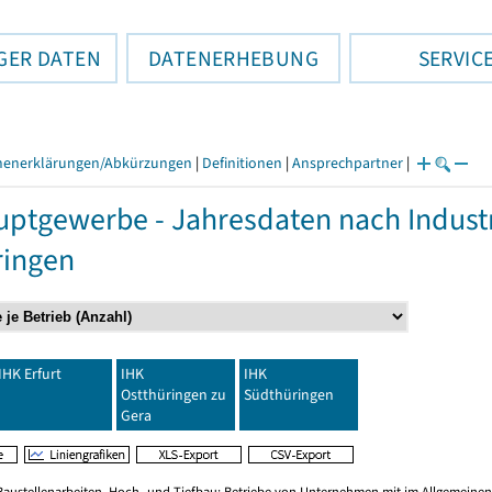
GER DATEN
DATENERHEBUNG
SERVIC
henerklärungen/Abkürzungen
|
Definitionen
|
Ansprechpartner
|
ptgewerbe - Jahresdaten nach Indust
ringen
IHK Erfurt
IHK
IHK
Ostthüringen zu
Südthüringen
Gera
Baustellenarbeiten, Hoch- und Tiefbau; Betriebe von Unternehmen mit im Allgemeinen