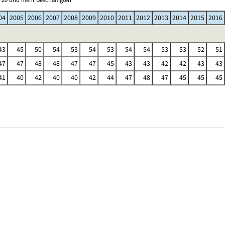
04
2005
2006
2007
2008
2009
2010
2011
2012
2013
2014
2015
2016
43
45
50
54
53
54
53
54
54
53
53
52
51
47
47
48
48
47
47
45
43
43
42
42
43
43
41
40
42
40
40
42
44
47
48
47
45
45
45