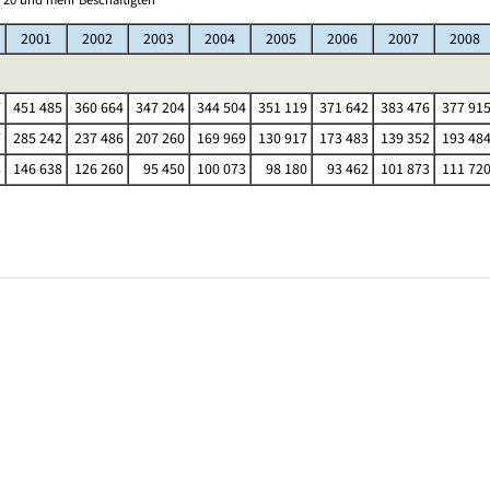
2001
2002
2003
2004
2005
2006
2007
2008
7
451 485
360 664
347 204
344 504
351 119
371 642
383 476
377 91
7
285 242
237 486
207 260
169 969
130 917
173 483
139 352
193 48
8
146 638
126 260
95 450
100 073
98 180
93 462
101 873
111 72