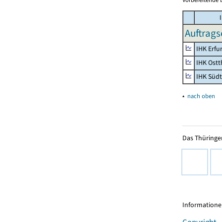
I
Auftrags
IHK Erfu
IHK Ostt
IHK Süd
▴
nach oben
Das Thüringer
Informationen
Copyright