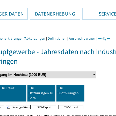
GER DATEN
DATENERHEBUNG
SERVIC
henerklärungen/Abkürzungen
|
Definitionen
|
Ansprechpartner
|
ptgewerbe - Jahresdaten nach Indust
ringen
IHK Erfurt
IHK
IHK
Ostthüringen zu
Südthüringen
Gera
Baustellenarbeiten, Hoch- und Tiefbau; Betriebe von Unternehmen mit im Allgemeinen