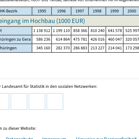
HK-Bezirk
1995
1996
1997
1998
1999
2000
eingang im Hochbau (
1000 EUR
)
rt
1 138 912
1 199 110
858 366
810 240
641 578
525 99
hüringen zu Gera
586 236
614 864
475 781
426 016
460 047
320 05
thüringen
345 160
282 370
286 883
213 227
214 041
173 29
 Landesamt für Statistik in den sozialen Netzwerken:
 zu dieser Website:
Datenschutz
Impressum
Hinweise zur Barrierefreiheit