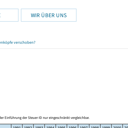
E
WIR ÜBER UNS
enköpfe verschoben?
er Einführung der Steuer-ID nur eingeschränkt vergleichbar.
1991
1992
1993
1994
1995
1996
1997
1998
1999
2000
2