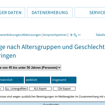
GER DATEN
DATENERHEBUNG
SERVIC
henerklärungen/Abkürzungen
|
Ansprechpartner
|
Tabell
ge nach Altersgruppen und Geschlecht
ringen
männlich
weiblich
insgesamt
bnisse sind wegen zusätzlicher Bereinigungen im Melderegister im Zusammenhang mit d
Geschlecht