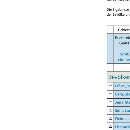
Die Ergebnisse
der Bevölkerung
Gebiets
Kreisfrei
Geme
Schlü
einble
Bevölker
Erfurt, S
Gera, St
Jena, St
Suhl, St
Weimar, 
Eisenach