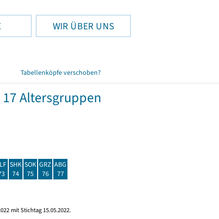
E
WIR ÜBER UNS
Tabellenköpfe verschoben?
 17 Altersgruppen
LF
SHK
SOK
GRZ
ABG
73
74
75
76
77
022 mit Stichtag 15.05.2022.