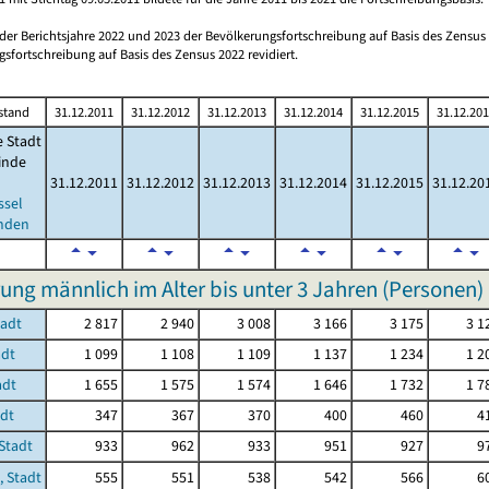
 der Berichtsjahre 2022 und 2023 der Bevölkerungsfortschreibung auf Basis des Zensu
sfortschreibung auf Basis des Zensus 2022 revidiert.
stand
31.12.2011
31.12.2012
31.12.2013
31.12.2014
31.12.2015
31.12.20
e Stadt
inde
31.12.2011
31.12.2012
31.12.2013
31.12.2014
31.12.2015
31.12.20
ssel
nden
ung männlich im Alter bis unter 3 Jahren (Personen)
tadt
2 817
2 940
3 008
3 166
3 175
3 1
adt
1 099
1 108
1 109
1 137
1 234
1 2
adt
1 655
1 575
1 574
1 646
1 732
1 7
adt
347
367
370
400
460
4
Stadt
933
962
933
951
927
9
, Stadt
555
551
538
542
566
6