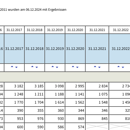
s 2011 wurden am 06.12.2024 mit Ergebnissen
16
31.12.2017
31.12.2018
31.12.2019
31.12.2020
31.12.2021
31.12.2022
16
31.12.2017
31.12.2018
31.12.2019
31.12.2020
31.12.2021
31.12.2022
28
3 182
3 185
3 098
2 995
2 834
2 73
04
1 248
1 211
1 188
1 141
1 075
1 09
82
1 770
1 704
1 614
1 562
1 548
1 45
14
390
355
360
344
346
32
73
953
976
930
869
845
81
04
600
590
586
574