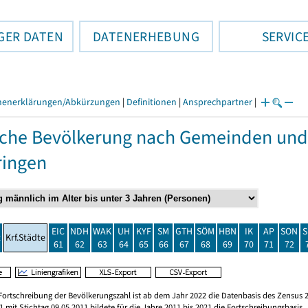
GER DATEN
DATENERHEBUNG
SERVIC
henerklärungen/Abkürzungen
|
Definitionen
|
Ansprechpartner
|
che Bevölkerung nach Gemeinden und
ringen
EIC
NDH
WAK
UH
KYF
SM
GTH
SÖM
HBN
IK
AP
SON
S
t
Krf.Städte
61
62
63
64
65
66
67
68
69
70
71
72
Fortschreibung der Bevölkerungszahl ist ab dem Jahr 2022 die Datenbasis des Zensus 2
 mit Stichtag 09.05.2011 bildete für die Jahre 2011 bis 2021 die Fortschreibungsbasis.