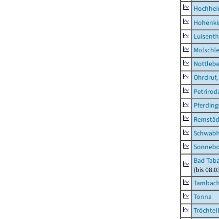
Hochhe
Hohenki
Luisenth
Molschl
Nottleb
Ohrdruf,
Petrirod
Pferding
Remstäd
Schwab
Sonneb
Bad Taba
(bis 08.
Tambach-
Tonna
Tröchtel