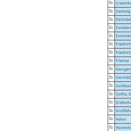
Crawink
Dachwig
Döllstäd
Emlebe
Eschenb
Friedric
Friedric
Friemar
Georgent
Gierstäd
Goldbac
Gotha, S
Gräfenh
Großfah
Haina
Herrenh