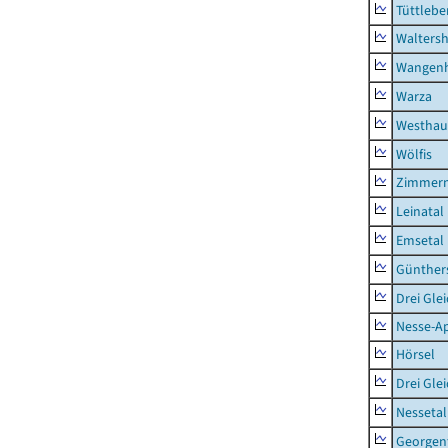
Tüttlebe
Waltersh
Wangen
Warza
Westhau
Wölfis
Zimmern
Leinatal
Emsetal
Günther
Drei Gle
Nesse-Ap
Hörsel
Drei Gle
Nessetal
Georgen