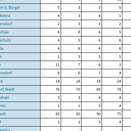
en b. Bürgel
5
3
3
5
kedra
4
3
4
1
ersdorf
2
3
3
2
ichau
8
8
6
5
schütz
4
5
6
6
da
4
6
4
6
en
1
3
5
5
z
11
7
8
3
nsdorf
8
6
7
4
nd
18
18
18
24
f, Stadt
76
70
69
78
shain
3
3
4
4
itz
1
1
3
4
tadt
85
92
90
75
f
2
3
3
4
ckedra
-
-
-
-