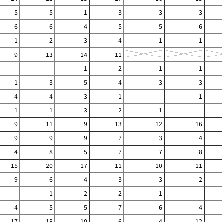
5
5
1
3
3
3
6
6
4
5
5
6
1
2
3
4
1
1
9
13
14
11
-
-
1
2
1
1
1
3
5
4
3
3
4
4
3
1
-
1
1
1
3
2
1
-
9
11
9
13
12
16
9
9
9
7
3
4
4
8
5
7
7
8
15
20
17
11
10
11
9
6
4
3
3
2
-
1
2
2
1
-
4
5
5
7
6
4
17
18
10
6
4
12