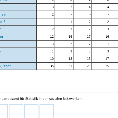
3
2
4
4
hain
2
-
-
-
orf
-
1
2
2
h
2
3
2
3
orn
12
16
17
16
3
2
2
1
n
1
3
3
3
10
13
13
17
, Stadt
35
31
29
25
 Landesamt für Statistik in den sozialen Netzwerken: