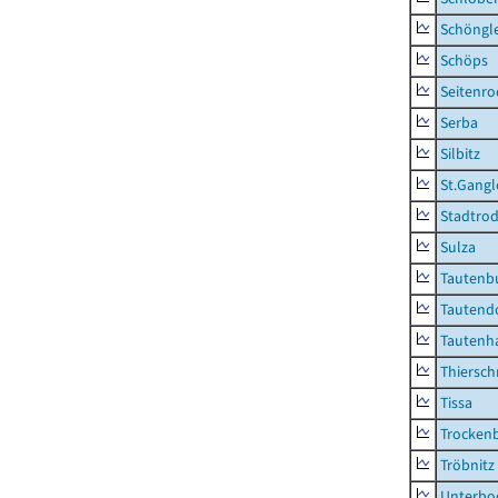
Schöngl
Schöps
Seitenro
Serba
Silbitz
St.Gangl
Stadtrod
Sulza
Tautenb
Tautend
Tautenh
Thiersch
Tissa
Trocken
Tröbnitz
Unterbo