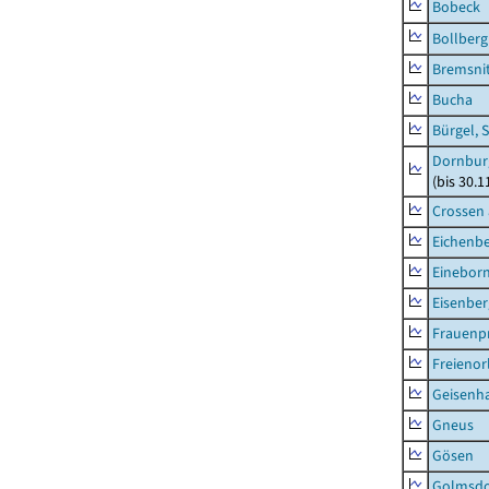
Bobeck
Bollberg
Bremsni
Bucha
Bürgel, 
Dornbur
(bis 30.
Crossen 
Eichenb
Einebor
Eisenber
Frauenpr
Freienor
Geisenh
Gneus
Gösen
Golmsdo