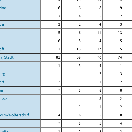
eina
6
6
8
9
2
4
5
2
da
3
2
4
3
5
6
11
13
6
5
4
5
off
11
13
17
15
a, Stadt
81
69
70
74
1
5
4
1
urg
-
-
3
3
orf
2
1
1
2
ain
7
8
8
8
neck
-
-
3
2
-
1
1
2
born-Wolfersdorf
4
6
5
8
7
8
5
4
dnitz
1
2
2
2