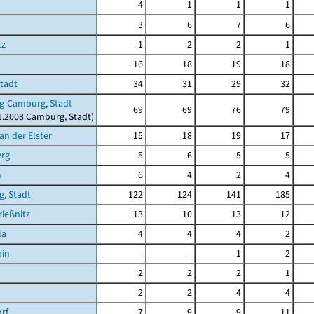
4
1
1
1
3
6
7
6
tz
1
2
2
1
16
18
19
18
Stadt
34
31
29
32
g-Camburg, Stadt
69
69
76
79
11.2008 Camburg, Stadt)
an der Elster
15
18
19
17
erg
5
6
5
5
n
6
4
2
4
g, Stadt
122
124
141
185
ießnitz
13
10
13
12
la
4
4
4
2
ain
-
-
1
2
2
2
2
1
2
2
4
4
rf
7
9
9
11