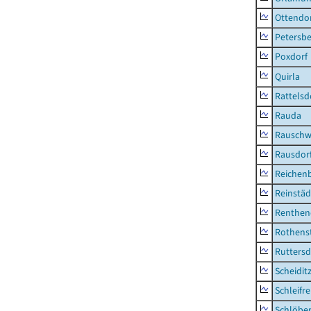
Ottendo
Petersbe
Poxdorf
Quirla
Rattelsd
Rauda
Rauschw
Rausdor
Reichen
Reinstäd
Renthen
Rothens
Ruttersd
Scheidit
Schleifre
Schlöbe