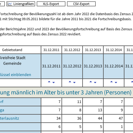
Fortschreibung der Bevölkerungszahl ist ab dem Jahr 2022 die Datenbasis des Zensus 2
 mit Stichtag 09.05.2011 bildete für die Jahre 2011 bis 2021 die Fortschreibungsbasis.
 der Berichtsjahre 2022 und 2023 der Bevölkerungsfortschreibung auf Basis des Zensu
sfortschreibung auf Basis des Zensus 2022 revidiert.
Gebietsstand
31.12.2011
31.12.2012
31.12.2013
31.12.2014
31.1
Kreisfreie Stadt
Gemeinde
31.12.2011
31.12.2012
31.12.2013
31.12.2014
31.1
lüssel einblenden
ung männlich im Alter bis unter 3 Jahren (Personen)
rf
7
11
7
7
rga
7
8
13
9
terlausnitz
34
36
44
47
6
5
5
1