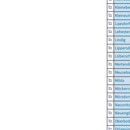
Kleinebe
Kleineut
Laasdorf
Leheste
Lindig
Lippers
Löbersc
Mertend
Meuseb
Milda
Möckern
Mörsdor
Nausnitz
Neueng
Oberbod
Orlamün