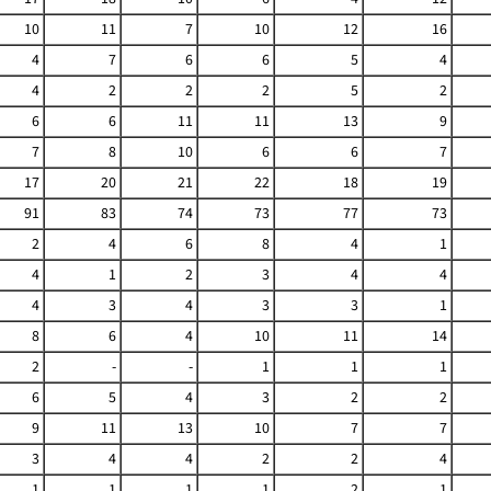
10
11
7
10
12
16
4
7
6
6
5
4
4
2
2
2
5
2
6
6
11
11
13
9
7
8
10
6
6
7
17
20
21
22
18
19
91
83
74
73
77
73
2
4
6
8
4
1
4
1
2
3
4
4
4
3
4
3
3
1
8
6
4
10
11
14
2
-
-
1
1
1
6
5
4
3
2
2
9
11
13
10
7
7
3
4
4
2
2
4
1
1
1
1
2
1