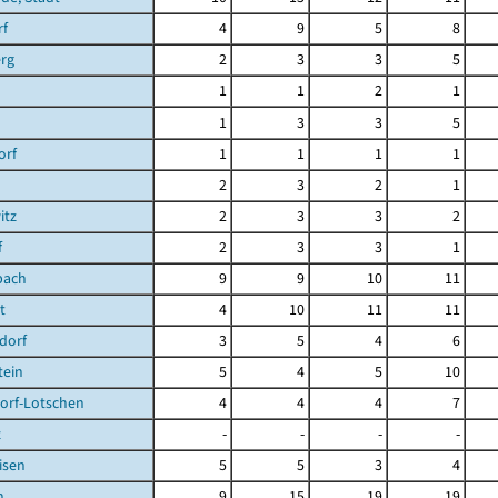
rf
4
9
5
8
rg
2
3
3
5
1
1
2
1
1
3
3
5
orf
1
1
1
1
2
3
2
1
itz
2
3
3
2
f
2
3
3
1
bach
9
9
10
11
t
4
10
11
11
dorf
3
5
4
6
tein
5
4
5
10
orf-Lotschen
4
4
4
7
z
-
-
-
-
isen
5
5
3
4
n
9
15
19
19