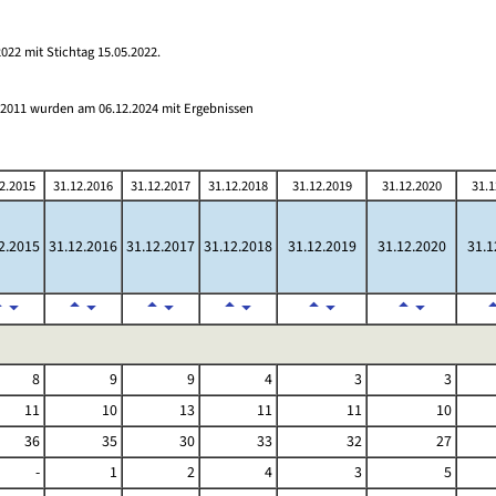
022 mit Stichtag 15.05.2022.
s 2011 wurden am 06.12.2024 mit Ergebnissen
2.2015
31.12.2016
31.12.2017
31.12.2018
31.12.2019
31.12.2020
31.1
2.2015
31.12.2016
31.12.2017
31.12.2018
31.12.2019
31.12.2020
31.1
8
9
9
4
3
3
11
10
13
11
11
10
36
35
30
33
32
27
-
1
2
4
3
5