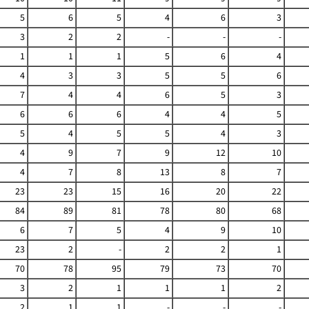
5
6
5
4
6
3
3
2
2
-
-
-
1
1
1
5
6
4
4
3
3
5
5
6
7
4
4
6
5
3
6
6
6
4
4
5
5
4
5
5
4
3
4
9
7
9
12
10
4
7
8
13
8
7
23
23
15
16
20
22
84
89
81
78
80
68
6
7
5
4
9
10
23
2
-
2
2
1
70
78
95
79
73
70
3
2
1
1
1
2
2
1
1
-
-
-