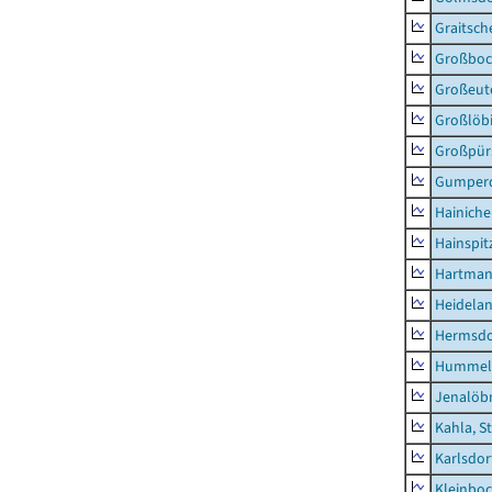
Graitsch
Großboc
Großeut
Großlöb
Großpür
Gumper
Hainich
Hainspit
Hartman
Heidela
Hermsdor
Hummel
Jenalöbn
Kahla, S
Karlsdor
Kleinbo