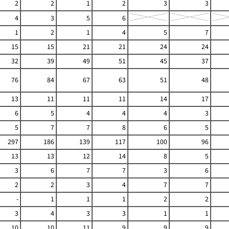
2
2
1
2
3
3
4
3
5
6
1
2
1
4
5
7
15
15
21
21
24
24
32
39
49
51
45
37
76
84
67
63
51
48
13
11
11
11
14
17
6
5
4
4
4
3
5
7
7
8
6
5
297
186
139
117
100
96
13
13
12
14
8
5
3
6
7
7
3
6
2
2
3
4
7
7
-
1
1
1
2
2
3
4
3
3
1
1
10
10
11
9
9
9