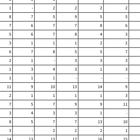
1
-
2
2
2
2
8
7
5
9
5
5
7
6
7
7
8
6
5
6
7
8
4
3
3
1
1
1
2
2
6
7
8
5
5
7
2
1
-
3
3
3
1
3
4
3
1
3
1
1
1
-
-
-
11
9
10
13
14
9
2
1
1
1
1
3
7
5
7
9
9
11
3
4
3
3
1
-
8
5
7
7
13
10
3
-
2
2
2
1
14
13
13
17
16
15