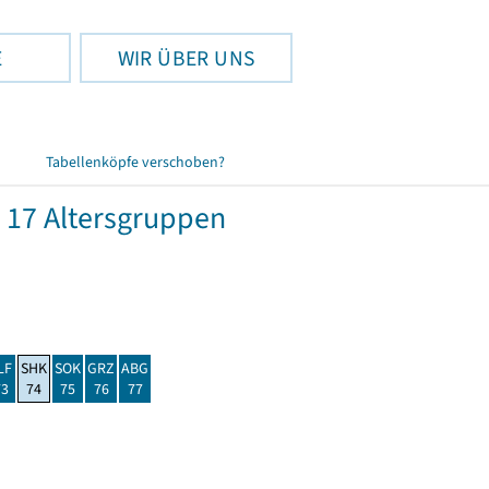
E
WIR ÜBER UNS
Tabellenköpfe verschoben?
 17 Altersgruppen
LF
SHK
SOK
GRZ
ABG
73
74
75
76
77