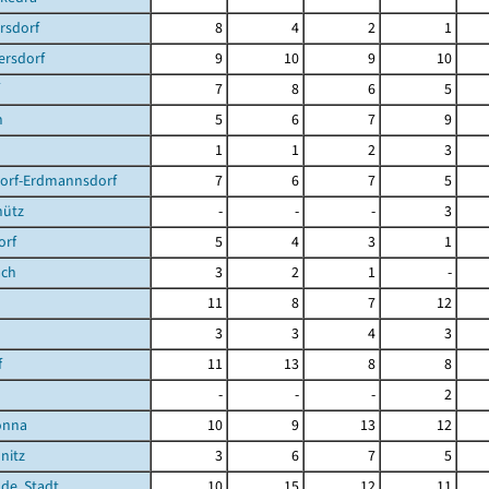
rsdorf
8
4
2
1
ersdorf
9
10
9
10
7
8
6
5
n
5
6
7
9
1
1
2
3
dorf-Erdmannsdorf
7
6
7
5
hütz
-
-
-
3
orf
5
4
3
1
ach
3
2
1
-
11
8
7
12
3
3
4
3
f
11
13
8
8
-
-
-
2
önna
10
9
13
12
nitz
3
6
7
5
de, Stadt
10
15
12
11