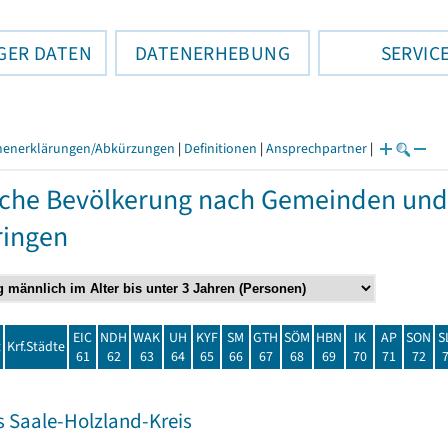
GER DATEN
DATENERHEBUNG
SERVIC
henerklärungen/Abkürzungen
|
Definitionen
|
Ansprechpartner
|
che Bevölkerung nach Gemeinden und
ringen
EIC
NDH
WAK
UH
KYF
SM
GTH
SÖM
HBN
IK
AP
SON
S
t
Krf.Städte
61
62
63
64
65
66
67
68
69
70
71
72
s Saale-Holzland-Kreis