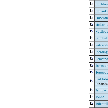
Hochhe
Hohenki
Luisenth
Molschl
Nottleb
Ohrdruf,
Petrirod
Pferding
Remstäd
Schwab
Sonneb
Bad Taba
(bis 08.
Tambach-
Tonna
Tröchtel