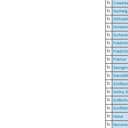
Crawink
Dachwig
Döllstäd
Emlebe
Eschenb
Friedric
Friedric
Friemar
Georgent
Gierstäd
Goldbac
Gotha, S
Gräfenh
Großfah
Haina
Herrenh