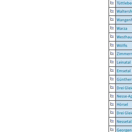
Tüttlebe
Waltersh
Wangen
Warza
Westhau
Wölfis
Zimmern
Leinatal
Emsetal
Günther
Drei Gle
Nesse-Ap
Hörsel
Drei Gle
Nessetal
Georgen