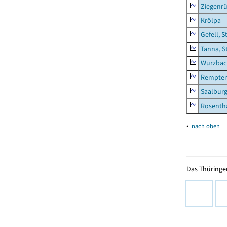
Ziegenrü
Krölpa
Gefell, S
Tanna, S
Wurzbach
Rempten
Saalburg
Rosenth
▴
nach oben
Das Thüringer