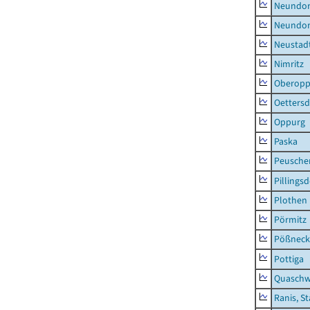
Neundorf
Neundorf
Neustadt
Nimritz
Oberopp
Oettersd
Oppurg
Paska
Peusche
Pillingsd
Plothen
Pörmitz
Pößneck,
Pottiga
Quaschw
Ranis, S