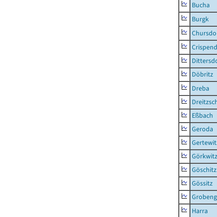
Bucha
Burgk
Chursdo
Crispend
Dittersd
Döbritz
Dreba
Dreitzsc
Eßbach
Geroda
Gertewit
Görkwit
Göschitz
Gössitz
Grobeng
Harra