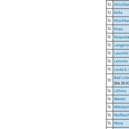
Hirschbe
Keila
Kirschka
Knau
Kospod
Langeno
Lausnitz
Lemnitz
Linda b.
Bad Lobe
(bis 20.
Löhma
Miesitz
Mittelpöl
Moßbac
Moxa