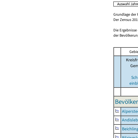
Grundlage der 
Der Zensus 2011
Die Ergebnisse
der Bevölkerung
Gebie
Kreisfr
Gem
Sch
einb
Bevölker
Alperste
Andisle
Beichlin
Bilzings