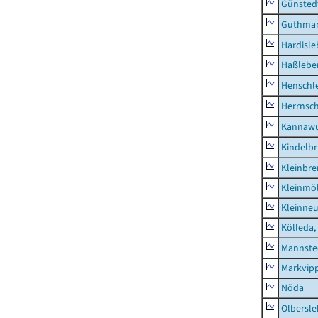
Günsted
Guthma
Hardisl
Haßlebe
Henschl
Herrnsc
Kannawu
Kindelbr
Kleinbr
Kleinmö
Kleinne
Kölleda,
Mannste
Markvip
Nöda
Olbersl