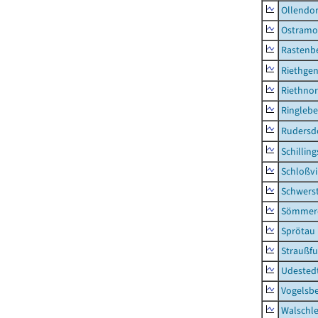
Ollendor
Ostramo
Rastenbe
Riethge
Riethno
Ringleb
Rudersd
Schillin
Schloßv
Schwers
Sömmerd
Sprötau
Straußfu
Udested
Vogelsb
Walschl