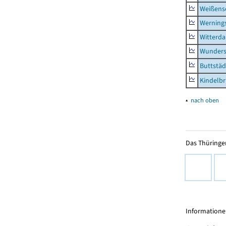
Weißense
Werning
Witterda
Wunders
Buttstäd
Kindelb
▴
nach oben
Das Thüringer
Informationen