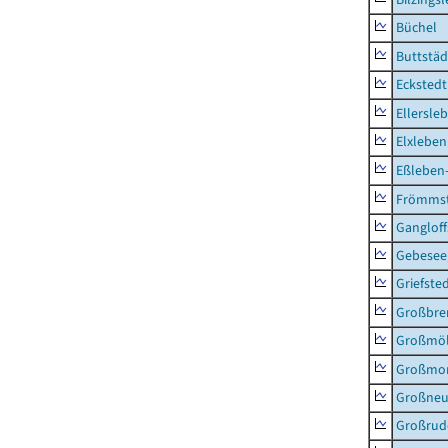
Büchel
Buttstäd
Eckstedt
Ellersle
Elxleben
Eßleben
Frömms
Ganglof
Gebesee,
Griefste
Großbr
Großmö
Großmo
Großne
Großrud