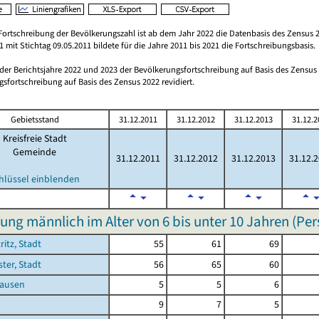
Fortschreibung der Bevölkerungszahl ist ab dem Jahr 2022 die Datenbasis des Zensus 2
 mit Stichtag 09.05.2011 bildete für die Jahre 2011 bis 2021 die Fortschreibungsbasis.
 der Berichtsjahre 2022 und 2023 der Bevölkerungsfortschreibung auf Basis des Zensu
sfortschreibung auf Basis des Zensus 2022 revidiert.
Gebietsstand
31.12.2011
31.12.2012
31.12.2013
31.12.2
Kreisfreie Stadt
Gemeinde
31.12.2011
31.12.2012
31.12.2013
31.12.
hlüssel einblenden
ung männlich im Alter von 6 bis unter 10 Jahren (Pe
ritz, Stadt
55
61
69
ster, Stadt
56
65
60
ausen
5
5
6
9
7
5