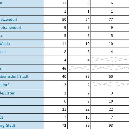
en
11
8
6
1
1
1
etzendorf
50
54
77
olschendorf
9
9
9
se
5
6
5
 Weida
11
10
10
reuz
8
6
4
4
4
rf
46
bernsdorf, Stadt
40
39
50
sdorf
3
2
e/Elster
2
2
3
f
6
9
10
21
22
22
dt
7
10
7
rg, Stadt
72
79
93