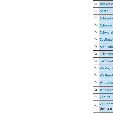
Rückers
Saara
Schömb
Schwaar
Schwarz
Seelings
Steinsdo
Teichwit
Teichwo
Weida, S
Weißend
Wildeta
Wünsche
Zedlitz
Zeulenro
(bis 31.