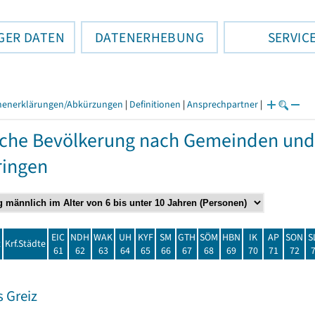
GER DATEN
DATENERHEBUNG
SERVIC
henerklärungen/Abkürzungen
|
Definitionen
|
Ansprechpartner
|
che Bevölkerung nach Gemeinden und
ringen
EIC
NDH
WAK
UH
KYF
SM
GTH
SÖM
HBN
IK
AP
SON
S
t
Krf.Städte
61
62
63
64
65
66
67
68
69
70
71
72
 Greiz