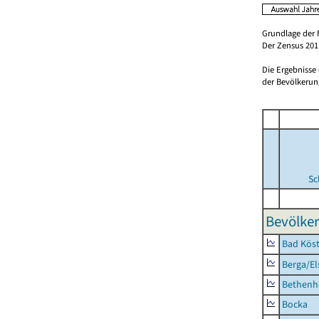
Grundlage der 
Der Zensus 2011
Die Ergebnisse
der Bevölkerung
Sc
Bevölker
Bad Köst
Berga/El
Bethenh
Bocka