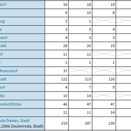
dorf
16
18
19
9
10
8
erg
3
1
a
3
5
4
bach
4
3
3
tädt
28
20
19
rf
11
11
z
1
1
1
lframsdorf
37
tadt
122
113
126
orf
4
7
9
ube
10
14
ndorf/Elster
46
47
47
12
11
14
da-Triebes, Stadt
219
247
239
01.2006 Zeulenroda, Stadt)