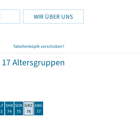
E
WIR ÜBER UNS
Tabellenköpfe verschoben?
 17 Altersgruppen
LF
SHK
SOK
GRZ
ABG
73
74
75
76
77