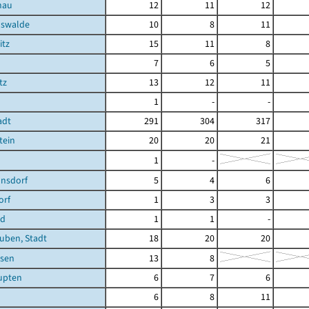
nau
12
11
12
hswalde
10
8
11
itz
15
11
8
7
6
5
tz
13
12
11
1
-
-
adt
291
304
317
tein
20
20
21
1
-
nsdorf
5
4
6
orf
1
3
3
ld
1
1
-
uben, Stadt
18
20
20
sen
13
8
upten
6
7
6
6
8
11