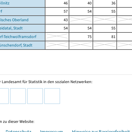
llnitz
46
40
36
rf
57
54
55
isches Oberland
43
datal, Stadt
54
54
55
f-Teichwolframsdorf
75
81
nschendorf, Stadt
 Landesamt für Statistik in den sozialen Netzwerken:
 zu dieser Website:
Datenschutz
Impressum
Hinweise zur Barrierefreiheit