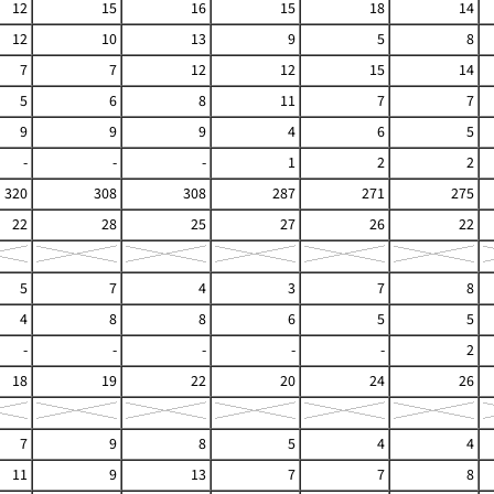
12
15
16
15
18
14
12
10
13
9
5
8
7
7
12
12
15
14
5
6
8
11
7
7
9
9
9
4
6
5
-
-
-
1
2
2
320
308
308
287
271
275
22
28
25
27
26
22
5
7
4
3
7
8
4
8
8
6
5
5
-
-
-
-
-
2
18
19
22
20
24
26
7
9
8
5
4
4
11
9
13
7
7
8