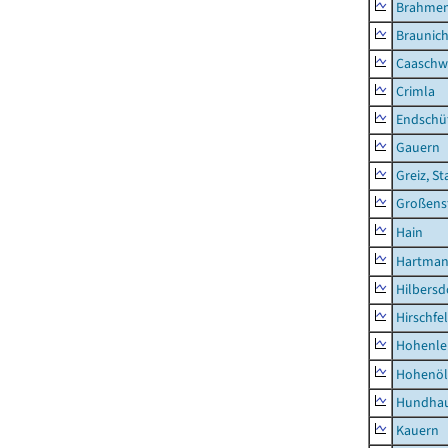
Brahme
Braunic
Caaschw
Crimla
Endschü
Gauern
Greiz, St
Großens
Hain
Hartman
Hilbersd
Hirschfe
Hohenle
Hohenöl
Hundha
Kauern