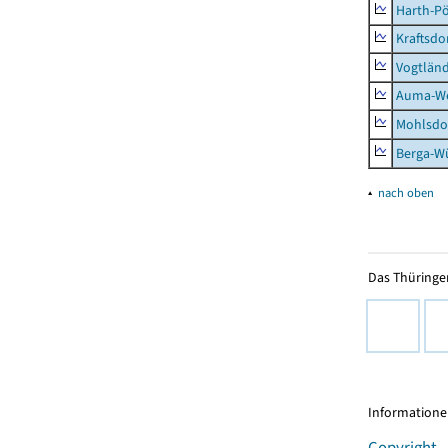
Harth-Pö
Kraftsdo
Vogtländ
Auma-Wei
Mohlsdor
Berga-Wü
▴
nach oben
Das Thüringer
Informationen
Copyright