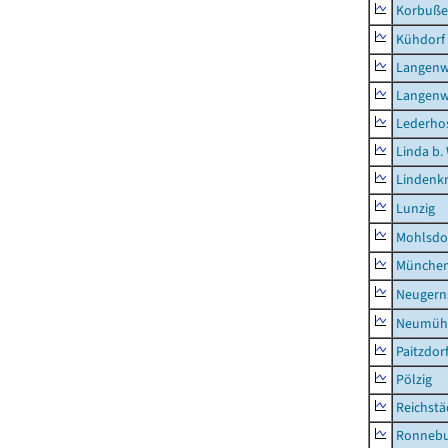
Korbuß
Kühdorf
Langenw
Langenw
Lederho
Linda b.
Lindenk
Lunzig
Mohlsdo
München
Neugern
Neumühl
Paitzdor
Pölzig
Reichstä
Ronnebu