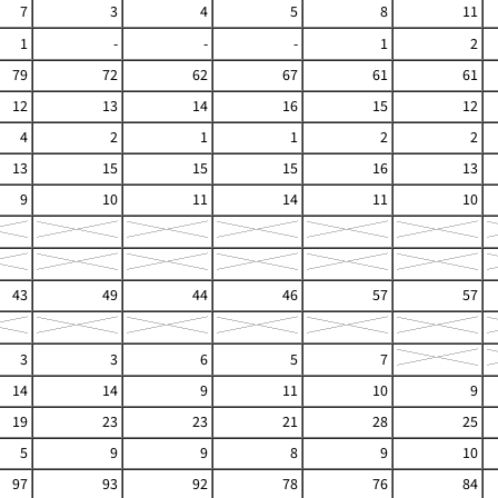
7
3
4
5
8
11
1
-
-
-
1
2
79
72
62
67
61
61
12
13
14
16
15
12
4
2
1
1
2
2
13
15
15
15
16
13
9
10
11
14
11
10
43
49
44
46
57
57
3
3
6
5
7
14
14
9
11
10
9
19
23
23
21
28
25
5
9
9
8
9
10
97
93
92
78
76
84