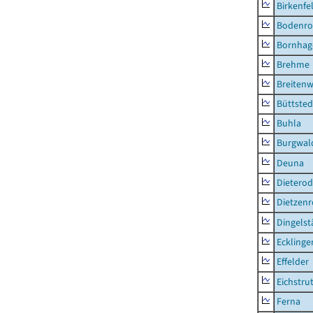
Birkenfe
Bodenro
Bornhag
Brehme
Breitenw
Büttsted
Buhla
Burgwal
Deuna
Dietero
Dietzen
Dingelst
Ecklinge
Effelder
Eichstru
Ferna