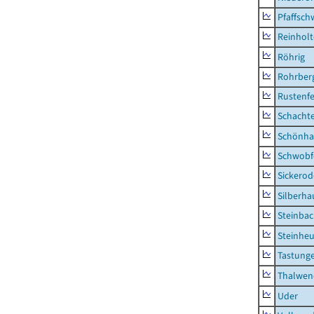
Pfaffsc
Reinhol
Röhrig
Rohrber
Rustenf
Schacht
Schönha
Schwobf
Sickerod
Silberha
Steinba
Steinhe
Tastung
Thalwen
Uder