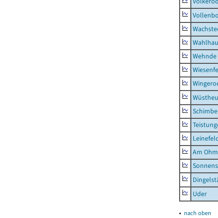
Volkero
Vollenb
Wachste
Wahlhau
Wehnde
Wiesenfe
Wingero
Wüstheu
Schimbe
Teistung
Leinefel
Am Ohm
Sonnens
Dingelst
Uder
▴
nach oben