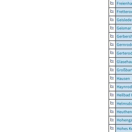
Freienh
Frettero
Geisled
Geismar
Gerbers
Gernrod
Gertero
Glaseha
Großbart
Hausen
Haynrod
Heilbad 
Helmsdo
Heuthen
Hoheng
Hohes K