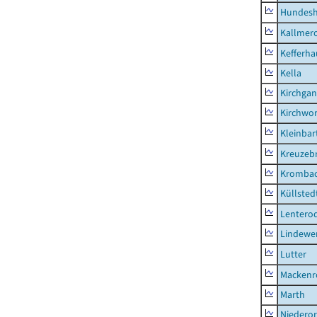
Hundes
Kallmer
Kefferh
Kella
Kirchga
Kirchwor
Kleinbart
Kreuzeb
Kromba
Küllsted
Lentero
Lindewe
Lutter
Mackenr
Marth
Niederor