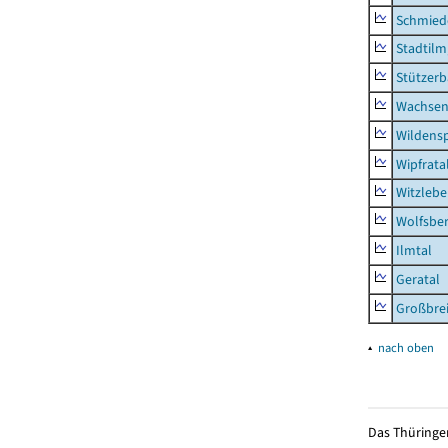
Schmied
Stadtilm
Stützer
Wachsen
Wildensp
Wipfrata
Witzleb
Wolfsbe
Ilmtal
Geratal
Großbrei
▴
nach oben
Das Thüringer