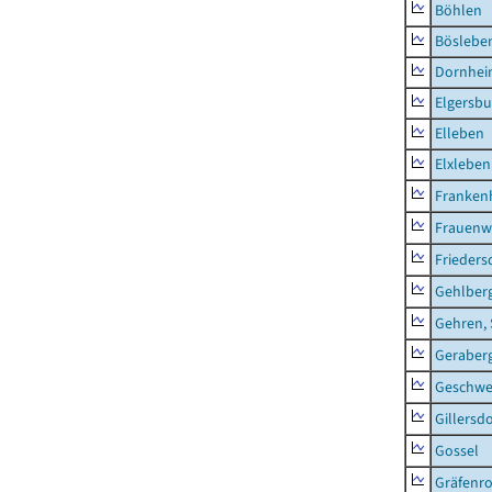
Böhlen
Böslebe
Dornhe
Elgersbu
Elleben
Elxleben
Franken
Frauenw
Frieders
Gehlber
Gehren, 
Geraber
Geschw
Gillersdo
Gossel
Gräfenr