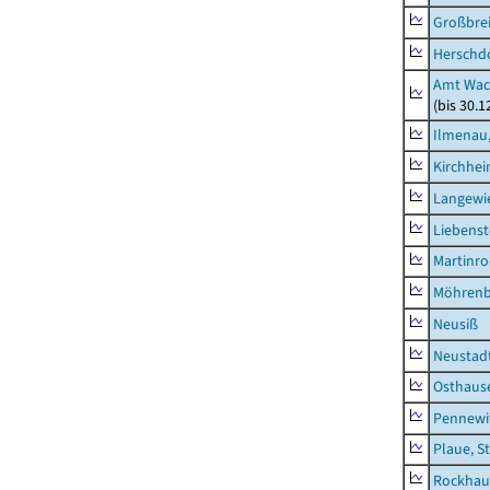
Großbrei
Herschd
Amt Wac
(bis 30.
Ilmenau,
Kirchhe
Langewie
Liebenst
Martinr
Möhren
Neusiß
Neustad
Osthaus
Pennewi
Plaue, S
Rockhau