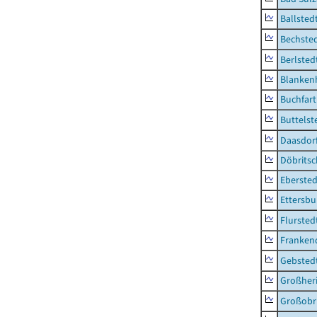
Ballsted
Bechsted
Berlsted
Blankenh
Buchfart
Buttelst
Daasdorf
Döbrits
Ebersted
Ettersbu
Flursted
Franken
Gebsted
Großher
Großobr