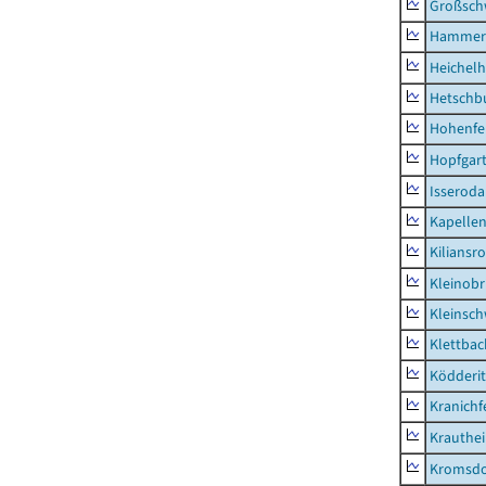
Großsc
Hammer
Heichel
Hetschb
Hohenfe
Hopfgar
Isseroda
Kapellen
Kiliansr
Kleinobr
Kleinsc
Klettbac
Ködderit
Kranichf
Krauthe
Kromsdo