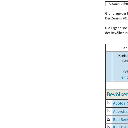
Grundlage der 
Der Zensus 2011
Die Ergebnisse
der Bevölkerung
Gebi
Kreisf
Ge
Sc
ein
Bevölker
Apolda, 
Auerste
Bad Berk
Bad Sulz