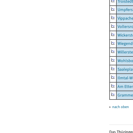
Troisted
Umpfers
Vippach
Vollersr
Wickerst
Wiegend
Willerst
Wohlsbo
Saalepla
Ilmtal-W
Am Ette
Gramme
▴
nach oben
Das Thüringer