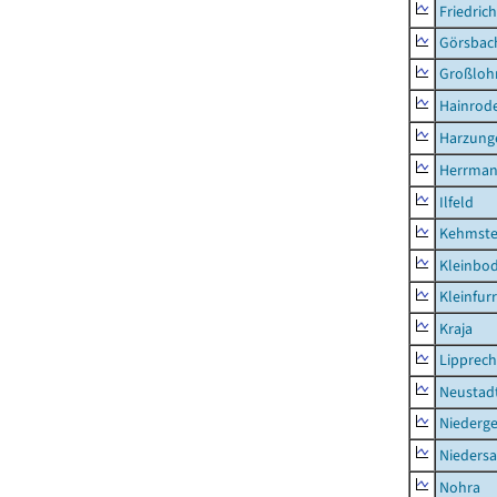
Friedric
Görsbac
Großloh
Hainrode
Harzung
Herrman
Ilfeld
Kehmste
Kleinbo
Kleinfur
Kraja
Lipprec
Neustad
Niederg
Nieders
Nohra