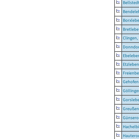
Bellsted
Bendele
Borxleb
Bretleb
Clingen,
Donndor
Ebeleben
Etzleben
Freienbe
Gehofen
Göllinge
Gorsleb
Greußen,
Günsero
Hachelb
Hautero