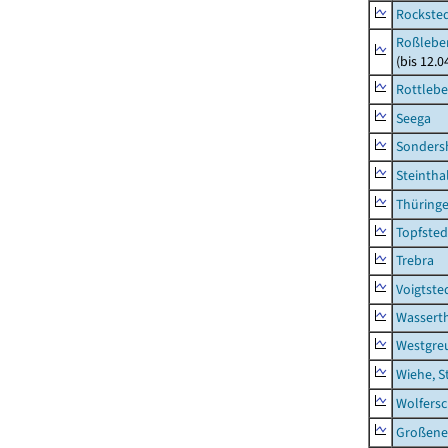
Rockste
Roßleben
(bis 12.
Rottleb
Seega
Sonders
Steintha
Thüring
Topfsted
Trebra
Voigtste
Wassert
Westgre
Wiehe, S
Wolfers
Großeneh