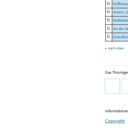
Kyffhäus
Artern, 
Roßleben
An der S
Greußen,
▴
nach oben
Das Thüringer
Informationen
Copyright