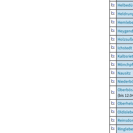
Helbedü
Heldrung
Hemleb
Heygend
Holzsuß
Ichstedt
Kalbsrie
Mönchpfi
Nausitz
Niederb
Oberbös
(bis 12.
Oberhel
Oldisleb
Reinsdor
Ringleb