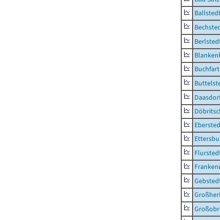
Ballsted
Bechsted
Berlsted
Blankenh
Buchfart
Buttelst
Daasdorf
Döbrits
Ebersted
Ettersbu
Flursted
Franken
Gebsted
Großher
Großobr