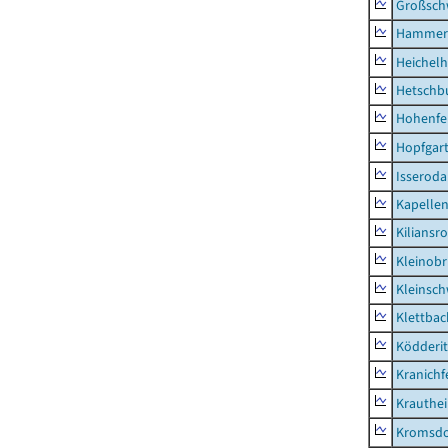
Großsc
Hammer
Heichel
Hetschb
Hohenfe
Hopfgar
Isseroda
Kapellen
Kiliansr
Kleinobr
Kleinsc
Klettbac
Ködderit
Kranichf
Krauthe
Kromsdo