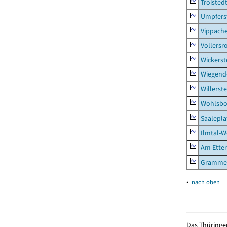
Troisted
Umpfers
Vippach
Vollersr
Wickerst
Wiegend
Willerst
Wohlsbo
Saalepla
Ilmtal-W
Am Ette
Gramme
▴
nach oben
Das Thüringer