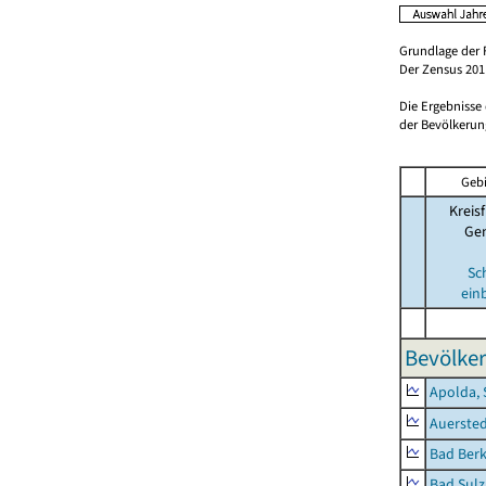
Grundlage der 
Der Zensus 2011
Die Ergebnisse
der Bevölkerung
Gebi
Kreisf
Ge
Sc
ein
Bevölker
Apolda, 
Auerste
Bad Berk
Bad Sulz