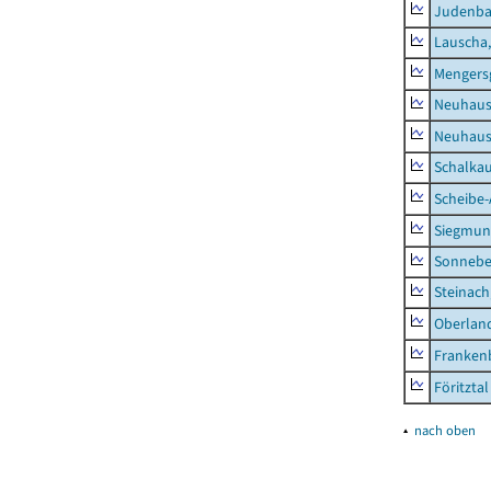
Judenb
Lauscha,
Mengers
Neuhaus
Neuhaus-
Schalkau
Scheibe-
Siegmun
Sonneber
Steinach
Oberlan
Frankenb
Föritztal
▴
nach oben