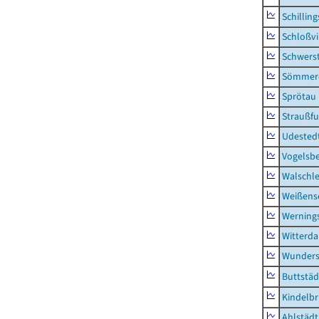
Schillin
Schloßv
Schwers
Sömmerd
Sprötau
Straußfu
Udested
Vogelsb
Walschl
Weißense
Werning
Witterda
Wunders
Buttstäd
Kindelb
Ahlstädt