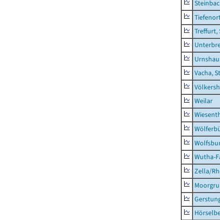
Steinba
Tiefenor
Treffurt,
Unterbr
Urnshau
Vacha, S
Völkers
Weilar
Wiesent
Wölferbü
Wolfsbu
Wutha-F
Zella/R
Moorgr
Gerstun
Hörselbe