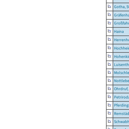
Gotha, S
Gräfenh
Großfah
Haina
Herrenh
Hochhe
Hohenki
Luisenth
Molschl
Nottleb
Ohrdruf,
Petrirod
Pferding
Remstäd
Schwab