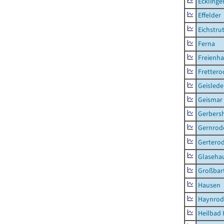
Ecklinge
Effelder
Eichstru
Ferna
Freienh
Frettero
Geisled
Geismar
Gerbers
Gernrod
Gertero
Glaseha
Großbart
Hausen
Haynrod
Heilbad 