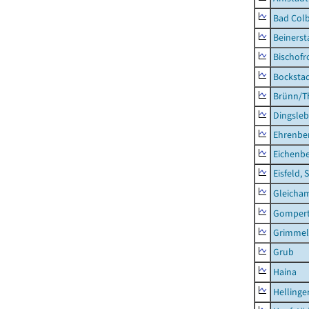
Bad Colb
Beinerst
Bischofr
Bocksta
Brünn/T
Dingsle
Ehrenbe
Eichenb
Eisfeld, 
Gleicha
Gompert
Grimmel
Grub
Haina
Hellinge