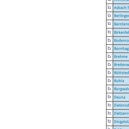
Asbach-
Berlinge
Berntero
Birkenfe
Bodenro
Bornhag
Brehme
Breitenw
Büttsted
Buhla
Burgwal
Deuna
Dietero
Dietzen
Dingelst