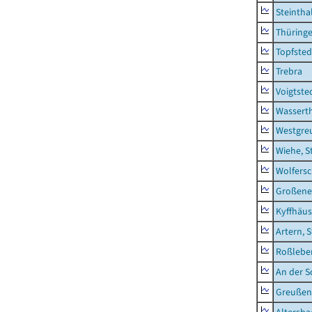
Steintha
Thüring
Topfsted
Trebra
Voigtste
Wassert
Westgre
Wiehe, S
Wolfers
Großeneh
Kyffhäus
Artern, 
Roßleben
An der S
Greußen,