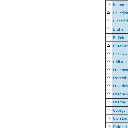
Kaltenno
Ballstäd
Bienstäd
Brüheim
Buflebe
Crawink
Dachwig
Döllstäd
Emlebe
Eschenb
Friedric
Friedric
Friemar
Georgent
Gierstäd
Goldbac