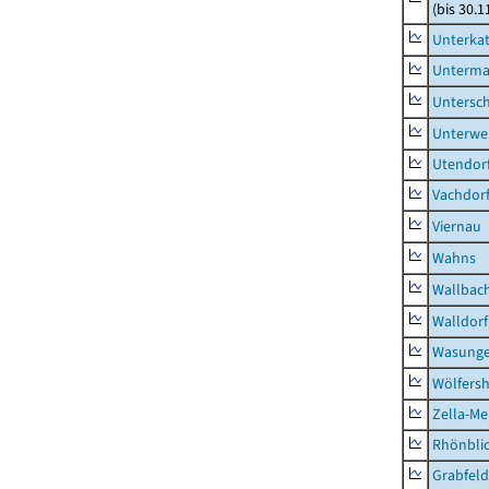
(bis 30.1
Unterka
Unterma
Untersc
Unterwe
Utendor
Vachdor
Viernau
Wahns
Wallbac
Walldorf
Wasunge
Wölfers
Zella-Me
Rhönbli
Grabfeld