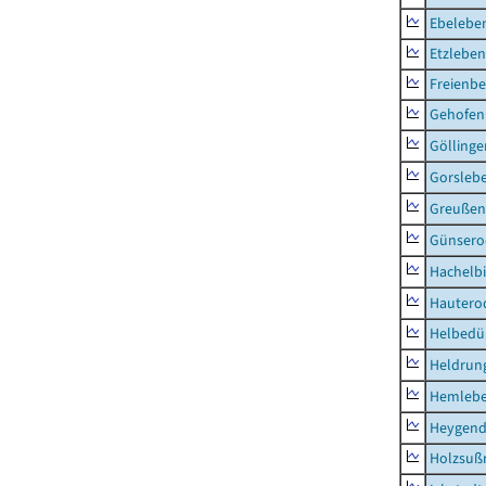
Ebeleben
Etzleben
Freienbe
Gehofen
Göllinge
Gorsleb
Greußen,
Günsero
Hachelb
Hautero
Helbedü
Heldrung
Hemleb
Heygend
Holzsuß