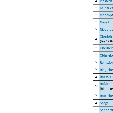
Ichstedt
Kalbsrie
Mönchpfi
Nausitz
Niederb
Oberbös
(bis 12.
Oberhel
Oldisleb
Reinsdor
Ringleb
Rockste
Roßleben
(bis 12.
Rottleb
Seega
Sonders