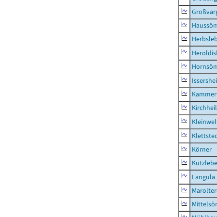
Großvar
Haussö
Herbsle
Heroldi
Hornsö
Issershe
Kammerf
Kirchhei
Kleinwe
Klettste
Körner
Kutzleb
Langula
Marolte
Mittels