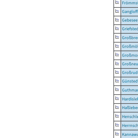
Frömms
Ganglof
Gebesee,
Griefste
Großbr
Großmö
Großmo
Großne
Großrud
Günsted
Guthma
Hardisl
Haßlebe
Henschl
Herrnsc
Kannawu