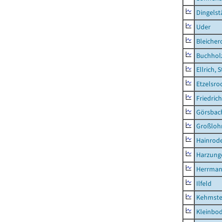
Dingelst
Uder
Bleicher
Buchhol
Ellrich, 
Etzelsro
Friedric
Görsbac
Großloh
Hainrode
Harzung
Herrman
Ilfeld
Kehmste
Kleinbo