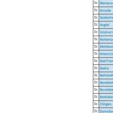
Mentero
Anrode
Südeichs
Vogtei
Unstrut-
Notterta
Abtsbes
Artern/U
Bad Fran
Badra
Bellsted
Bendele
Borxleb
Bretleb
Clingen,
Donndor