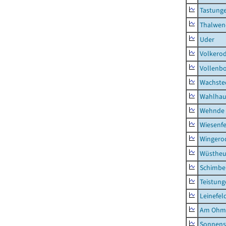
Tastung
Thalwen
Uder
Volkero
Vollenb
Wachste
Wahlhau
Wehnde
Wiesenfe
Wingero
Wüstheu
Schimbe
Teistung
Leinefel
Am Ohm
Sonnens