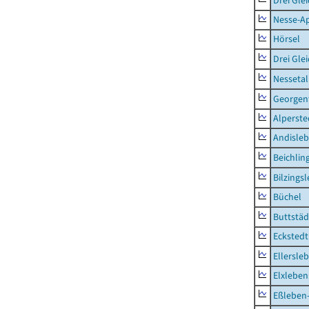
Drei Gle
Nesse-Ap
Hörsel
Drei Gle
Nessetal
Georgen
Alperste
Andisle
Beichlin
Bilzings
Büchel
Buttstäd
Eckstedt
Ellersle
Elxleben
Eßleben