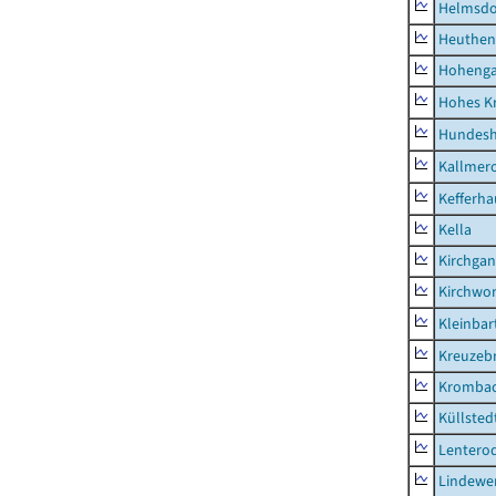
Helmsdo
Heuthen
Hoheng
Hohes K
Hundes
Kallmer
Kefferh
Kella
Kirchga
Kirchwor
Kleinbart
Kreuzeb
Kromba
Küllsted
Lentero
Lindewe