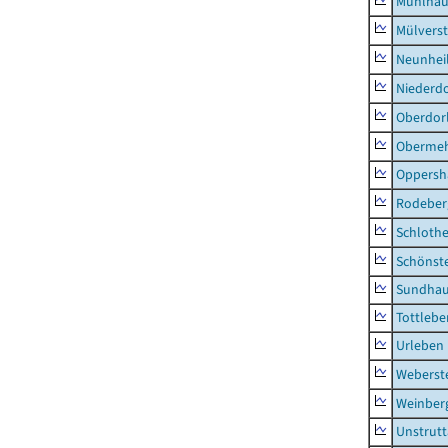
Mühlhau
Mülvers
Neunhei
Niederdo
Oberdor
Obermeh
Oppersh
Rodeber
Schlothe
Schönst
Sundha
Tottlebe
Urleben
Weberst
Weinber
Unstrutt