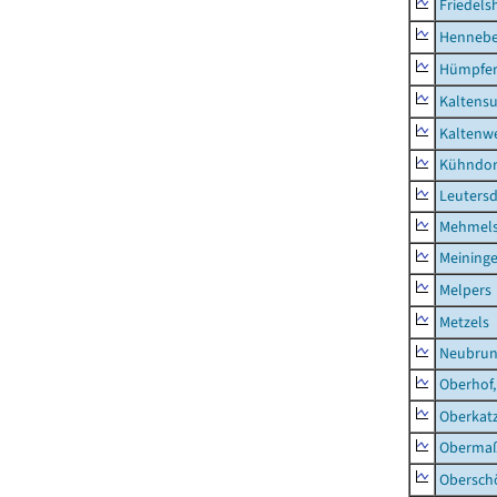
Friedels
Hennebe
Hümpfer
Kaltens
Kaltenw
Kühndor
Leutersd
Mehmel
Meininge
Melpers
Metzels
Neubru
Oberhof,
Oberkat
Obermaß
Obersch