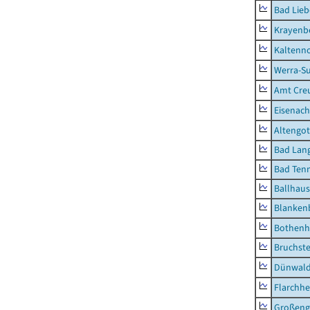
Bad Lieb
Krayenb
Kaltenno
Werra-Su
Amt Creu
Eisenach
Altengot
Bad Lang
Bad Tenn
Ballhau
Blanken
Bothenh
Bruchst
Dünwal
Flarchh
Großeng