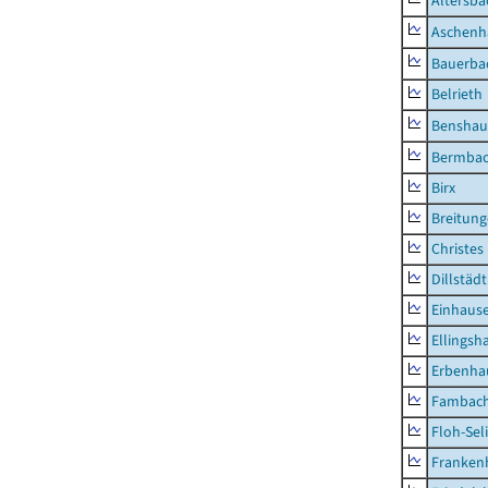
Altersba
Aschenh
Bauerba
Belrieth
Benshau
Bermba
Birx
Breitun
Christes
Dillstädt
Einhaus
Ellingsh
Erbenha
Fambac
Floh-Sel
Franken