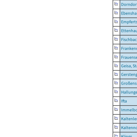
Dorndor
Ebensha
Empfert
Ettenhau
Fischba
Franken
Frauens
Geisa, S
Gersten
Großens
Hallung
Ifta
Immelb
Kaltenle
Kaltenno
Klings