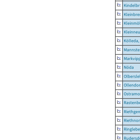
Kindelbr
Kleinbr
Kleinmö
Kleinne
Kölleda,
Mannste
Markvip
Nöda
Olbersl
Ollendor
Ostramo
Rastenbe
Riethge
Riethno
Ringleb
Rudersd