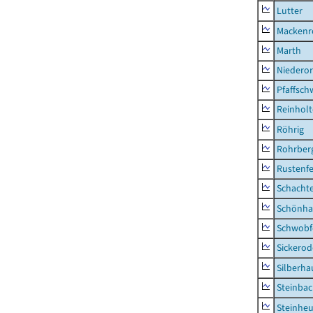
Lutter
Mackenr
Marth
Niederor
Pfaffsc
Reinhol
Röhrig
Rohrber
Rustenf
Schacht
Schönha
Schwobf
Sickerod
Silberha
Steinba
Steinhe