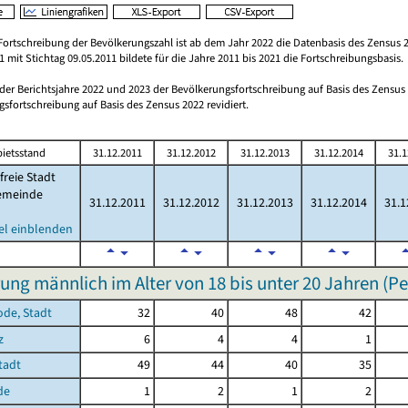
Fortschreibung der Bevölkerungszahl ist ab dem Jahr 2022 die Datenbasis des Zensus 2
 mit Stichtag 09.05.2011 bildete für die Jahre 2011 bis 2021 die Fortschreibungsbasis.
 der Berichtsjahre 2022 und 2023 der Bevölkerungsfortschreibung auf Basis des Zensu
sfortschreibung auf Basis des Zensus 2022 revidiert.
ietsstand
31.12.2011
31.12.2012
31.12.2013
31.12.2014
31.1
freie Stadt
emeinde
31.12.2011
31.12.2012
31.12.2013
31.12.2014
31.1
el einblenden
ung männlich im Alter von 18 bis unter 20 Jahren (P
ode, Stadt
32
40
48
42
z
6
4
4
1
Stadt
49
44
40
35
de
1
2
1
2