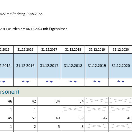
022 mit Stichtag 15.05.2022.
s 2011 wurden am 06.12.2024 mit Ergebnissen
2.2015
31.12.2016
31.12.2017
31.12.2018
31.12.2019
31.12.2020
2.2015
31.12.2016
31.12.2017
31.12.2018
31.12.2019
31.12.2020
ersonen)
46
42
34
34
1
1
-
45
57
49
39
42
40
1
2
5
3