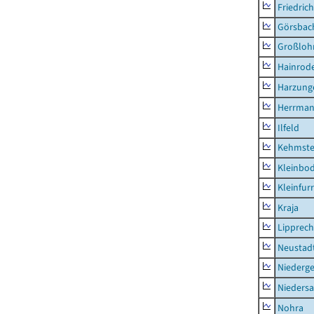
Friedric
Görsbac
Großloh
Hainrode
Harzung
Herrman
Ilfeld
Kehmste
Kleinbo
Kleinfur
Kraja
Lipprec
Neustad
Niederg
Nieders
Nohra