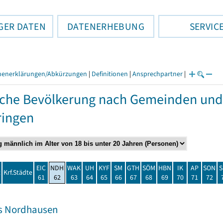
GER DATEN
DATENERHEBUNG
SERVIC
henerklärungen/Abkürzungen
|
Definitionen
|
Ansprechpartner
|
che Bevölkerung nach Gemeinden und
ringen
EIC
NDH
WAK
UH
KYF
SM
GTH
SÖM
HBN
IK
AP
SON
S
t
Krf.Städte
61
62
63
64
65
66
67
68
69
70
71
72
s Nordhausen