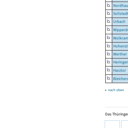
Nordhau
Sollsted
Urbach
Wipperd
Wolkram
Hohenst
Werther
Heringen
Harztor
Bleicher
▴
nach oben
Das Thüringer