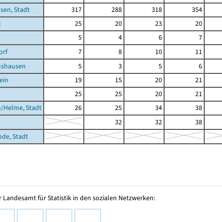
sen, Stadt
317
288
318
354
t
25
20
23
20
5
4
6
7
orf
7
8
10
11
shausen
5
3
5
6
ein
19
15
20
21
25
25
20
21
/Helme, Stadt
26
25
34
38
32
32
38
ode, Stadt
 Landesamt für Statistik in den sozialen Netzwerken: