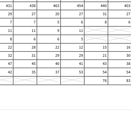
431
438
463
454
440
403
29
27
20
27
31
27
7
7
5
6
8
6
11
11
9
11
8
6
6
5
22
28
22
12
15
16
32
31
29
29
21
30
47
45
40
41
43
38
42
35
37
53
54
54
76
83