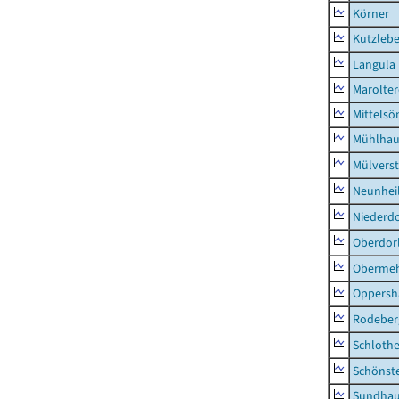
Körner
Kutzleb
Langula
Marolte
Mittels
Mühlhau
Mülvers
Neunhei
Niederdo
Oberdor
Obermeh
Oppersh
Rodeber
Schlothe
Schönst
Sundha