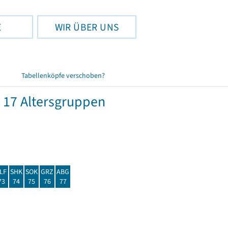
E
WIR ÜBER UNS
Tabellenköpfe verschoben?
 17 Altersgruppen
LF
SHK
SOK
GRZ
ABG
73
74
75
76
77