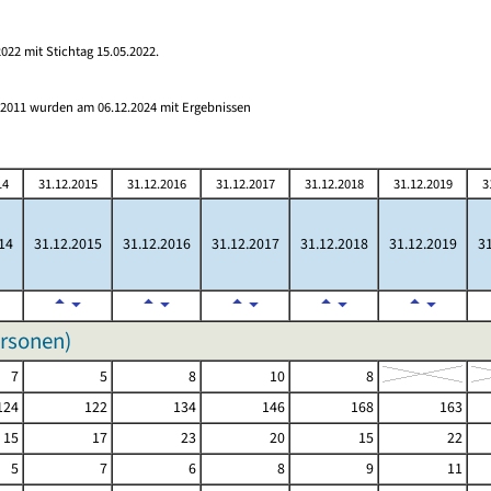
022 mit Stichtag 15.05.2022.
s 2011 wurden am 06.12.2024 mit Ergebnissen
14
31.12.2015
31.12.2016
31.12.2017
31.12.2018
31.12.2019
3
14
31.12.2015
31.12.2016
31.12.2017
31.12.2018
31.12.2019
31
ersonen)
7
5
8
10
8
124
122
134
146
168
163
15
17
23
20
15
22
5
7
6
8
9
11