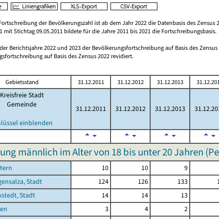
Fortschreibung der Bevölkerungszahl ist ab dem Jahr 2022 die Datenbasis des Zensus 2
 mit Stichtag 09.05.2011 bildete für die Jahre 2011 bis 2021 die Fortschreibungsbasis.
 der Berichtsjahre 2022 und 2023 der Bevölkerungsfortschreibung auf Basis des Zensu
sfortschreibung auf Basis des Zensus 2022 revidiert.
Gebietsstand
31.12.2011
31.12.2012
31.12.2013
31.12.20
Kreisfreie Stadt
Gemeinde
31.12.2011
31.12.2012
31.12.2013
31.12.20
hlüssel einblenden
ung männlich im Alter von 18 bis unter 20 Jahren (P
tern
10
10
9
ensalza, Stadt
124
126
133
stedt, Stadt
14
14
13
sen
3
4
2