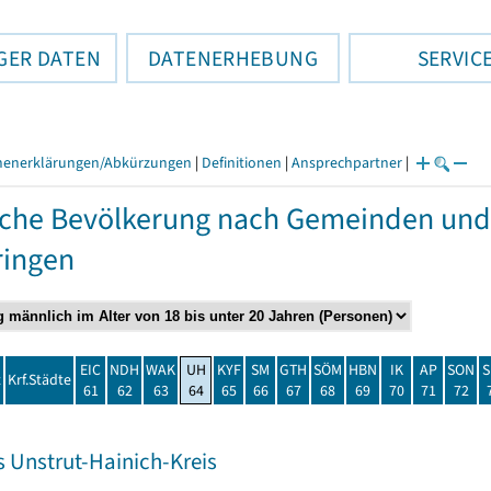
GER DATEN
DATENERHEBUNG
SERVIC
henerklärungen/Abkürzungen
|
Definitionen
|
Ansprechpartner
|
che Bevölkerung nach Gemeinden und
ringen
EIC
NDH
WAK
UH
KYF
SM
GTH
SÖM
HBN
IK
AP
SON
S
t
Krf.Städte
61
62
63
64
65
66
67
68
69
70
71
72
s Unstrut-Hainich-Kreis