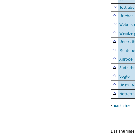
Tottlebe
Urleben
Weberst
Weinber
Unstrutt
Mentero
Anrode
Südeichs
Vogtei
Unstrut-
Notterta
▴
nach oben
Das Thüringer