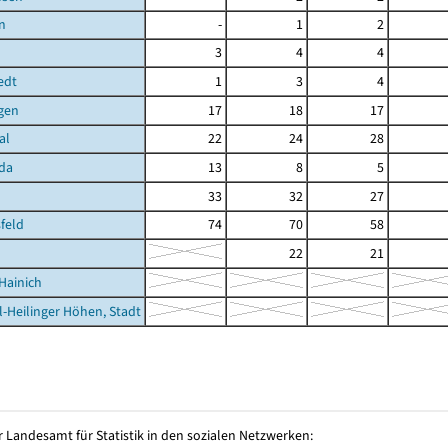
n
-
1
2
3
4
4
edt
1
3
4
gen
17
18
17
al
22
24
28
da
13
8
5
33
32
27
feld
74
70
58
22
21
Hainich
l-Heilinger Höhen, Stadt
 Landesamt für Statistik in den sozialen Netzwerken: