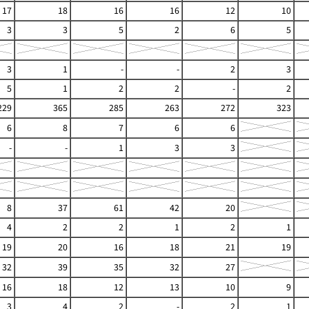
17
18
16
16
12
10
3
3
5
2
6
5
3
1
-
-
2
3
5
1
2
2
-
2
229
365
285
263
272
323
6
8
7
6
6
-
-
1
3
3
8
37
61
42
20
4
2
2
1
2
1
19
20
16
18
21
19
32
39
35
32
27
16
18
12
13
10
9
3
4
2
-
2
1