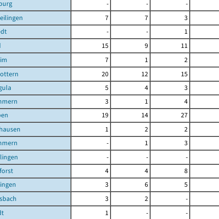
burg
-
-
-
eilingen
7
7
3
edt
-
-
1
d
15
9
11
eim
7
1
2
ottern
20
12
15
gula
5
4
3
mmern
3
1
4
ben
19
14
27
shausen
1
2
2
mmern
-
1
3
ilingen
-
-
-
orst
4
4
8
lingen
3
6
5
lsbach
3
2
-
dt
1
-
-