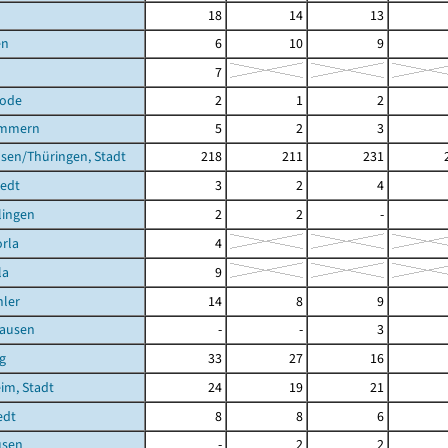
18
14
13
en
6
10
9
7
rode
2
1
2
ömmern
5
2
3
sen/Thüringen, Stadt
218
211
231
tedt
3
2
4
lingen
2
2
-
rla
4
la
9
ler
14
8
9
ausen
-
-
3
g
33
27
16
im, Stadt
24
19
21
edt
8
8
6
usen
-
2
2