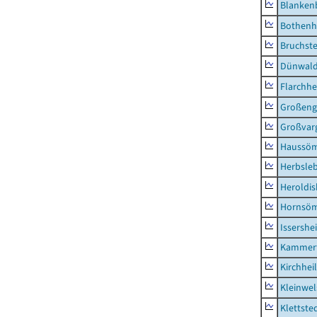
Blanken
Bothenh
Bruchst
Dünwal
Flarchh
Großeng
Großvar
Haussö
Herbsle
Heroldi
Hornsö
Issershe
Kammerf
Kirchhei
Kleinwe
Klettste