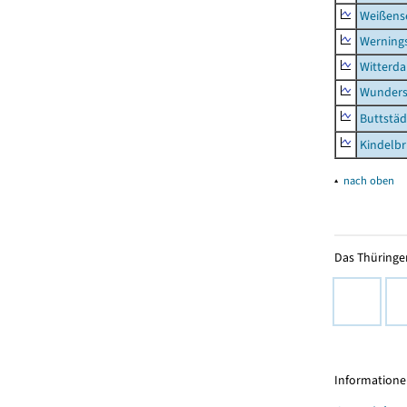
Weißense
Werning
Witterda
Wunders
Buttstäd
Kindelb
▴
nach oben
Das Thüringer
Informationen