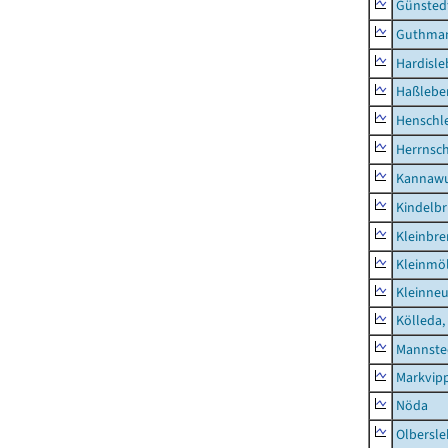
Günsted
Guthma
Hardisl
Haßlebe
Henschl
Herrnsc
Kannawu
Kindelbr
Kleinbr
Kleinmö
Kleinne
Kölleda,
Mannste
Markvip
Nöda
Olbersl