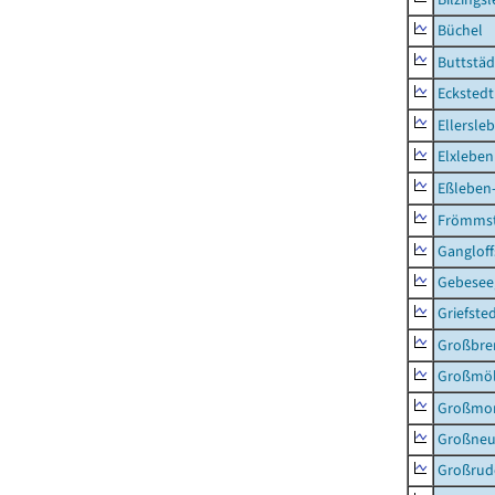
Büchel
Buttstäd
Eckstedt
Ellersle
Elxleben
Eßleben
Frömms
Ganglof
Gebesee,
Griefste
Großbr
Großmö
Großmo
Großne
Großrud