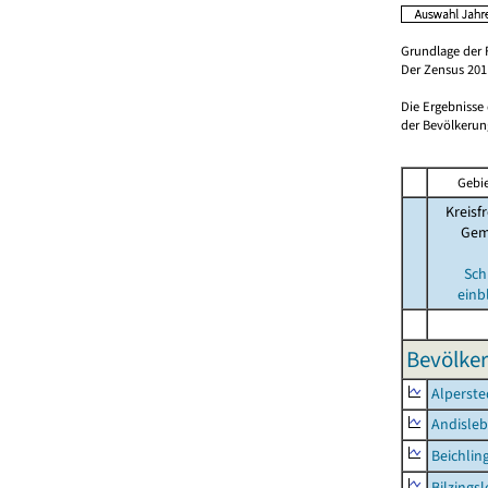
Grundlage der 
Der Zensus 2011
Die Ergebnisse
der Bevölkerung
Gebie
Kreisfr
Gem
Sch
einb
Bevölker
Alperste
Andisle
Beichlin
Bilzings