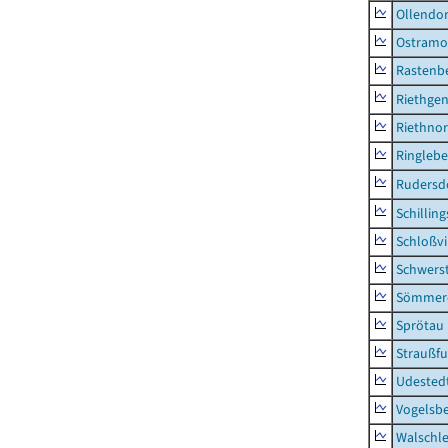
Ollendor
Ostramo
Rastenbe
Riethge
Riethno
Ringleb
Rudersd
Schillin
Schloßv
Schwers
Sömmerd
Sprötau
Straußfu
Udested
Vogelsb
Walschl