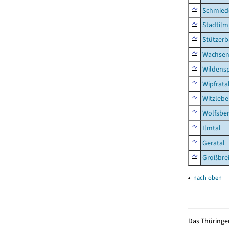
Schmied
Stadtilm
Stützer
Wachsen
Wildensp
Wipfrata
Witzleb
Wolfsbe
Ilmtal
Geratal
Großbrei
▴
nach oben
Das Thüringer