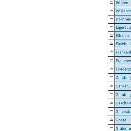
Böhlen
Böslebe
Dornhe
Elgersbu
Elleben
Elxleben
Franken
Frauenw
Frieders
Gehlber
Gehren, 
Geraber
Geschw
Gillersdo
Gossel
Gräfenr