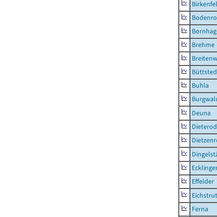
Birkenfe
Bodenro
Bornhag
Brehme
Breitenw
Büttsted
Buhla
Burgwal
Deuna
Dietero
Dietzen
Dingelst
Ecklinge
Effelder
Eichstru
Ferna