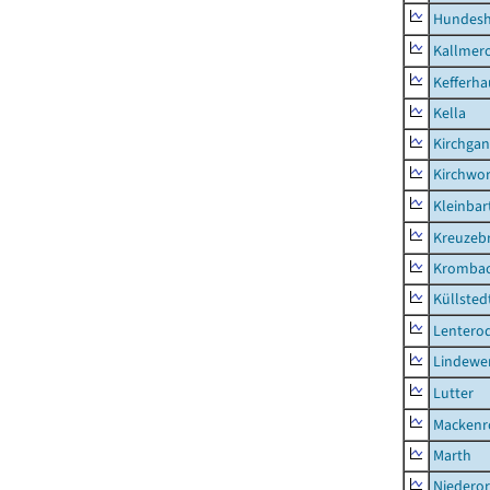
Hundes
Kallmer
Kefferh
Kella
Kirchga
Kirchwor
Kleinbart
Kreuzeb
Kromba
Küllsted
Lentero
Lindewe
Lutter
Mackenr
Marth
Niederor