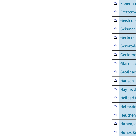
Freienh
Frettero
Geisled
Geismar
Gerbers
Gernrod
Gertero
Glaseha
Großbart
Hausen
Haynrod
Heilbad 
Helmsdo
Heuthen
Hoheng
Hohes K