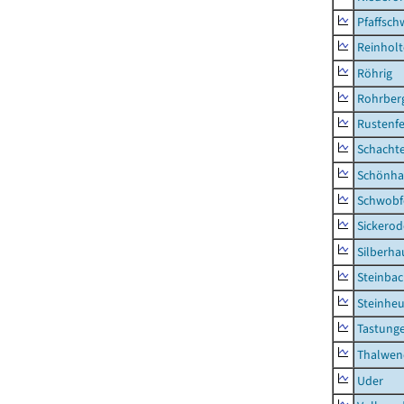
Pfaffsc
Reinhol
Röhrig
Rohrber
Rustenf
Schacht
Schönha
Schwobf
Sickerod
Silberha
Steinba
Steinhe
Tastung
Thalwen
Uder