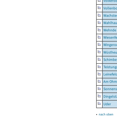
Volkero
Vollenb
Wachste
Wahlhau
Wehnde
Wiesenfe
Wingero
Wüstheu
Schimbe
Teistung
Leinefel
Am Ohm
Sonnens
Dingelst
Uder
▴
nach oben