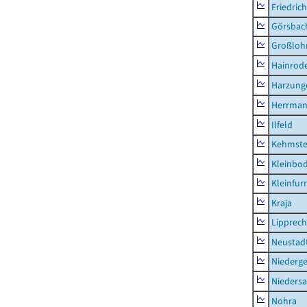
Friedric
Görsbac
Großloh
Hainrode
Harzung
Herrman
Ilfeld
Kehmste
Kleinbo
Kleinfur
Kraja
Lipprec
Neustad
Niederg
Nieders
Nohra