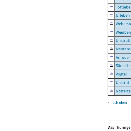
Tottlebe
Urleben
Weberst
Weinber
Unstrutt
Mentero
Anrode
Südeichs
Vogtei
Unstrut-
Notterta
▴
nach oben
Das Thüringer