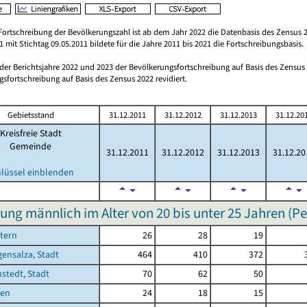
Fortschreibung der Bevölkerungszahl ist ab dem Jahr 2022 die Datenbasis des Zensus 2
 mit Stichtag 09.05.2011 bildete für die Jahre 2011 bis 2021 die Fortschreibungsbasis.
 der Berichtsjahre 2022 und 2023 der Bevölkerungsfortschreibung auf Basis des Zensu
sfortschreibung auf Basis des Zensus 2022 revidiert.
Gebietsstand
31.12.2011
31.12.2012
31.12.2013
31.12.20
Kreisfreie Stadt
Gemeinde
31.12.2011
31.12.2012
31.12.2013
31.12.20
hlüssel einblenden
ung männlich im Alter von 20 bis unter 25 Jahren (P
tern
26
28
19
ensalza, Stadt
464
410
372
stedt, Stadt
70
62
50
sen
24
18
15