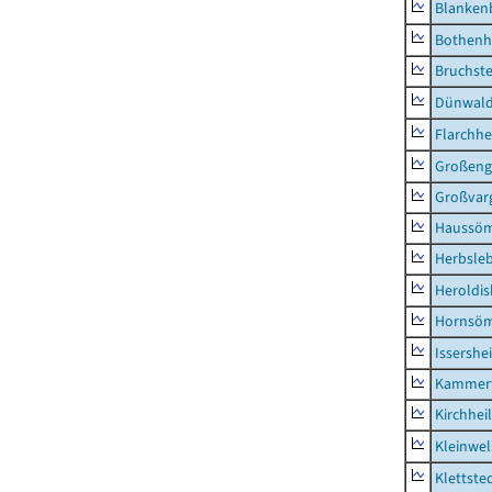
Blanken
Bothenh
Bruchst
Dünwal
Flarchh
Großeng
Großvar
Haussö
Herbsle
Heroldi
Hornsö
Issershe
Kammerf
Kirchhei
Kleinwe
Klettste