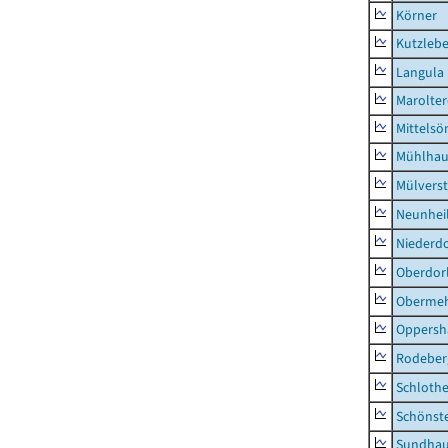
Körner
Kutzleb
Langula
Marolte
Mittels
Mühlhau
Mülvers
Neunhei
Niederdo
Oberdor
Obermeh
Oppersh
Rodeber
Schlothe
Schönst
Sundha