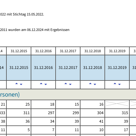
022 mit Stichtag 15.05.2022.
s 2011 wurden am 06.12.2024 mit Ergebnissen
14
31.12.2015
31.12.2016
31.12.2017
31.12.2018
31.12.2019
3
14
31.12.2015
31.12.2016
31.12.2017
31.12.2018
31.12.2019
31
ersonen)
21
25
18
15
16
333
311
297
299
304
315
38
36
34
39
41
39
11
5
7
11
10
17