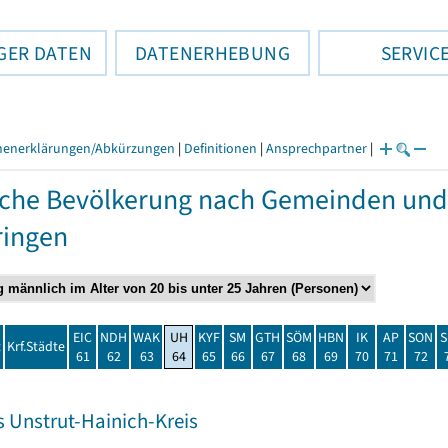
GER DATEN
DATENERHEBUNG
SERVIC
henerklärungen/Abkürzungen
|
Definitionen
|
Ansprechpartner
|
che Bevölkerung nach Gemeinden und
ringen
EIC
NDH
WAK
UH
KYF
SM
GTH
SÖM
HBN
IK
AP
SON
S
t
Krf.Städte
61
62
63
64
65
66
67
68
69
70
71
72
s Unstrut-Hainich-Kreis