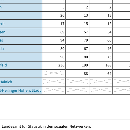
n
5
2
2
20
13
13
edt
17
15
12
gen
69
57
54
al
94
79
66
da
80
67
46
90
80
73
feld
236
199
188
88
64
Hainich
l-Heilinger Höhen, Stadt
 Landesamt für Statistik in den sozialen Netzwerken: