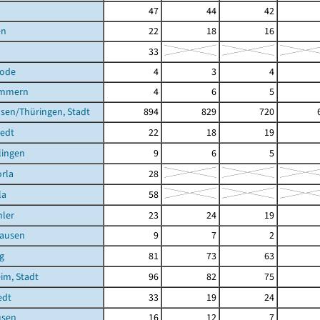
47
44
42
en
22
18
16
33
rode
4
3
4
ömmern
4
6
5
sen/Thüringen, Stadt
894
829
720
tedt
22
18
19
lingen
9
6
5
rla
28
la
58
ler
23
24
19
ausen
9
7
2
g
81
73
63
im, Stadt
96
82
75
edt
33
19
24
usen
16
12
7