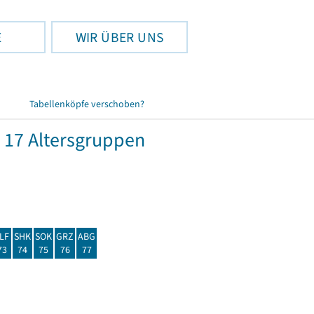
E
WIR ÜBER UNS
Tabellenköpfe verschoben?
 17 Altersgruppen
LF
SHK
SOK
GRZ
ABG
73
74
75
76
77