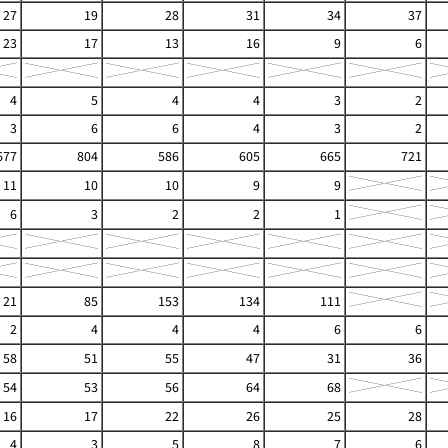
27
19
28
31
34
37
23
17
13
16
9
6
4
5
4
4
3
2
3
6
6
4
3
2
677
804
586
605
665
721
11
10
10
9
9
6
3
2
2
1
21
85
153
134
111
2
4
4
4
6
6
58
51
55
47
31
36
54
53
56
64
68
16
17
22
26
25
28
4
3
5
8
7
6