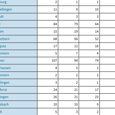
burg
2
1
1
eilingen
11
9
10
edt
4
3
3
d
84
79
64
eim
15
19
14
ottern
68
56
52
gula
17
12
16
mmern
5
7
4
ben
107
94
74
shausen
4
5
2
mmern
2
2
2
ilingen
3
2
1
orst
24
21
17
lingen
26
21
23
lsbach
10
10
9
dt
5
3
2