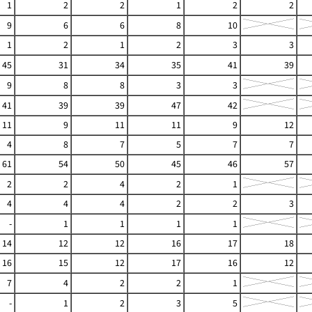
1
2
2
1
2
2
9
6
6
8
10
1
2
1
2
3
3
45
31
34
35
41
39
9
8
8
3
3
41
39
39
47
42
11
9
11
11
9
12
4
8
7
5
7
7
61
54
50
45
46
57
2
2
4
2
1
4
4
4
2
2
3
-
1
1
1
1
14
12
12
16
17
18
16
15
12
17
16
12
7
4
2
2
1
-
1
2
3
5